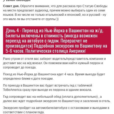
Совет дня.
Обратите внимание, что для рассказа про Статую Свободы
на месте предлагают аудиогид, причем можно выбирать один из семи
языков. В их числе не только итальянский и японский, но и русский - ну
это мало ли вы отстанете от группы ))
День 4 - Переезд из Нью-Йорка в Вашингтон на ж/д.
Билеты включены в стоимость (иногда возможен
переезд на автобусе с гидом. Перерасчет не
производится) Подробная экскурсия по Вашингтону на
5-6 часов. Политическая столица Америки!
Рано утром от отеля вас заберет водитель/представитель компании и
доставит вас на ж/д вокзал. Он поможем вам найти нужный перрон и
сопроводит до поезда.
Поезд из Нью-Йорка до Вашингтона идет 4 часа. Время выезда будет
определено ближе к дате поездки.
По приезду в Вашингтон вас будет встречать гид с табличкой
ToBeAmerica сразу при выходе из перрона в здание вокзала.
Гид сопроводит вас на небольшой обед (оплата дополнительно) , а
далее вас ждет подробная экскурсия по Вашингтону и заселение в отель.
Экскурсия пройдет на автомобиле/автобусе с остановками и выходами в
соответствии с планом гида.