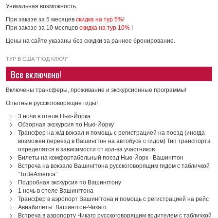
Уникальная возможность.
При заказе за 5 месяцев
скидка на тур 5%
!
При заказе за 10 месяцев
скидка на тур 10%
!
Цены на сайте указаны без скидки за раннее бронирование.
ТУР В США "ПОД КЛЮЧ"
Все включено!
Включены трансферы, проживание и экскурсионные программы!
Опытные русскоговорящие гиды!
3 ночи в отеле Нью-Йорка
Обзорная экскурсия по Нью-Йорку
Трансфер на ж/д вокзал и помощь с регистрацией на поезд (иногда
возможен переезд в Вашингтон на автобусе с гидом) Тип транспорта
определятся в зависимости от кол-ва участников
Билеты на комфортабельный поезд Нью-Йорк - Вашингтон
Встреча на вокзале Вашингтона русскоговорящим гидом с табличкой
“ToBeAmerica”
Подробная экскурсия по Вашингтону
1 ночь в отеле Вашингтона
Трансфер в аэропорт Вашингтона и помощь с регистрацией на рейс
Авиабилеты: Вашингтон-Чикаго
Встреча в аэропорту Чикаго русскоговорящим водителем с табличкой