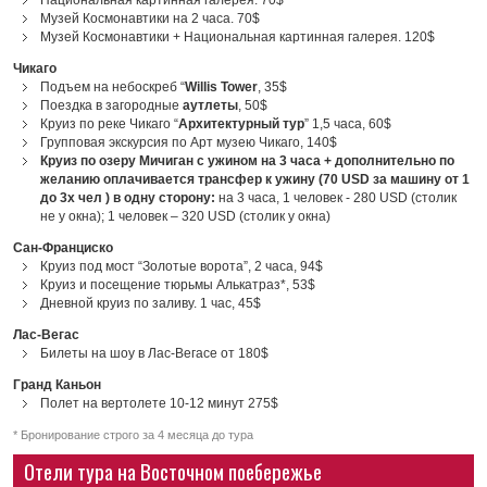
Национальная картинная галерея. 70$
Музей Космонавтики на 2 часа. 70$
Музей Космонавтики + Национальная картинная галерея. 120$
Чикаго
Подъем на небоскреб “
Willis Tower
, 35$
Поездка в загородные
аутлеты
, 50$
Круиз по реке Чикаго “
Архитектурный тур
” 1,5 часа, 60$
Групповая экскурсия по Арт музею Чикаго, 140$
Круиз по озеру Мичиган с ужином на 3 часа + дополнительно по
желанию оплачивается трансфер к ужину (70 USD за машину от 1
до 3х чел ) в одну сторону:
на 3 часа, 1 человек - 280 USD (столик
не у окна); 1 человек – 320 USD (столик у окна)
Сан-Франциско
Круиз под мост “Золотые ворота”, 2 часа, 94$
Круиз и посещение тюрьмы Алькатраз*, 53$
Дневной круиз по заливу. 1 час, 45$
Лас-Вегас
Билеты на шоу в Лас-Вегасе от 180$
Гранд Каньон
Полет на вертолете 10-12 минут 275$
* Бронирование строго за 4 месяца до тура
Отели тура на Восточном поебережье