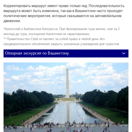
Корректировать маршрут имеет право только гид. Последовательность
маршрута может быть изменена, так как в Вашингтоне часто проходят
политические мероприятия, которые сказываются на автомобильном
движении.
*Капитолий и Библиотека Конгресса. При бронировании тура менее, чем за 2
месяца до тура, посещение Капитолия не гарантировано.
** Правительство США оставляет за собой право в любой день без
предварительного объявления закрыть указанные учреждения для туристов.
Обзорная экскурсия по Вашингтону.