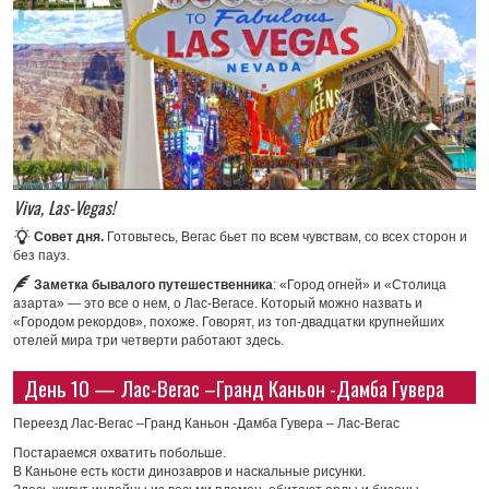
Viva, Las-Vegas!
Совет дня.
Готовьтесь, Вегас бьет по всем чувствам, со всех сторон и
без пауз.
Заметка бывалого путешественника
: «Город огней» и «Столица
азарта» — это все о нем, о Лас-Вегасе. Который можно назвать и
«Городом рекордов», похоже. Говорят, из топ-двадцатки крупнейших
отелей мира три четверти работают здесь.
День 10 — Лас-Вегас –Гранд Каньон -Дамба Гувера
Переезд Лас-Вегас –Гранд Каньон -Дамба Гувера – Лас-Вегас
Постараемся охватить побольше.
В Каньоне есть кости динозавров и наскальные рисунки.