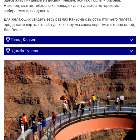
Здесь живут индейцы из восьми племен, обитают орлы и бизоны.
Наконец, хватает обзорных площадок для туристов, которые мы
собираемся исследовать .
Для желающих увидеть весь размах Каньона с высоты птичьего полета,
предлагаем вертолетный тур. К вечеру мы снова вернемся в город огней,
Лас-Вегас!
Гранд Каньон
Дамба Гувера