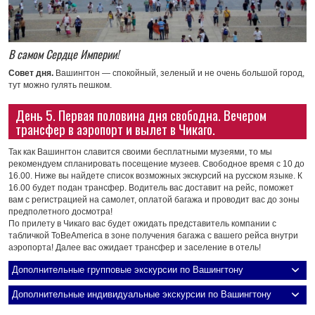
В самом Сердце Империи!
Совет дня.
Вашингтон — спокойный, зеленый и не очень большой город,
тут можно гулять пешком.
День 5. Первая половина дня свободна. Вечером
трансфер в аэропорт и вылет в Чикаго.
Так как Вашингтон славится своими бесплатными музеями, то мы
рекомендуем спланировать посещение музеев. Свободное время с 10 до
16.00. Ниже вы найдете список возможных экскурсий на русском языке. К
16.00 будет подан трансфер. Водитель вас доставит на рейс, поможет
вам с регистрацией на самолет, оплатой багажа и проводит вас до зоны
предполетного досмотра!
По прилету в Чикаго вас будет ожидать представитель компании с
табличкой ToBeAmerica в зоне получения багажа с вашего рейса внутри
аэропорта! Далее вас ожидает трансфер и заселение в отель!
Дополнительные групповые экскурсии по Вашингтону
Дополнительные индивидуальные экскурсии по Вашингтону