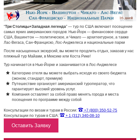
“
Три Столицы+Западная легенда
” — тур по США включает посещение
самых ярких американских городов: Нью-Йорк — финансовое сердце
США, Вашингтон — политическое, и Чикаго — архитектурное, а также
Лас-Вегаса, Сан-Франциско, Лос-Анджелеса и национальные парки
После насыщенных экскурсий, вы можете продлить отдых, заказав у нас
пляжный тур Майами, в Мексике или Коста Рике!
Тур начинается в Нью-Йорке и заканчивается в Лос-Анджелесе
Категорию отеля вы можете выбрать исходя из своего бюджета
(эконом, стандарт, премиум)
Путешествие организует американский туроператор, что
гарантирует высокий уровень услуг.
Компания оставляет за собой право менять города и места
посещения по программе между собой
Консультации по визам и турам в России:
+7 (800) 350-52-75
Консультации по турам в США:
+ 1 (312) 340-08-10
Оставить Заявку