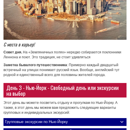
С места в карьер!
Совет дня.
На «Земляничных полях» нередко собираются поклонники
Леннона и поют. Это традиция, не стоит удивляться
Заметка бывалого путешественника
: Примерно каждый двадцатый
встречный на улицах понимает русский язык. Вообще, английский тут
родной и единственный всего для половины жителей города.
День 3 - Нью-Йорк - Свободный день или экскурсии
на выбор
Этот день вы можете посветить отдыху и прогулкам по Нью-Йорку. А
также, в этот день мы можем вам предложить следующие варианты
групповых и индивидуальных экскурсий:
Групповые экскурсии по Нью-Йорку