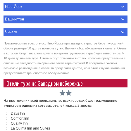
Нью-Йорк
Вашингтон
Чикаго
Практически во всех отелях Нью-Йорке при заезде с туристов берут курортный
сбор в размере 30 дол за номер в сутки. Данный сбор обязателен к оплате! Отель,
в котором будет заселена группа во время группового тура будет известен за 7-
10 дней до начала тура. Отели могут отличаться от тех, которые представлены в
списке, но звездность выбранного отеля гарантируем! В программе эконом
возможно размещение в отеле за пределами центра, но в этом случае компания
предоставляет транспортное обслуживание
Отели тура на Западном побережье
На протяжении всей программы во всех городах будет размещение
туристов в одном из сетевых отелей класса 2 звезды:
Days Inn
Comfort Inn
Quality Inn
La Quinta Inn and Suites