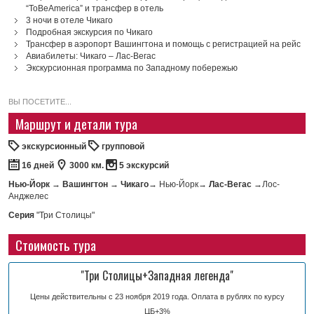
“ToBeAmerica” и трансфер в отель
3 ночи в отеле Чикаго
Подробная экскурсия по Чикаго
Трансфер в аэропорт Вашингтона и помощь с регистрацией на рейс
Авиабилеты: Чикаго – Лас-Вегас
Экскурсионная программа по Западному побережью
ВЫ ПОСЕТИТЕ...
Маршрут и детали тура
экскурсионный
групповой
16 дней
3000 км.
5 экскурсий
Нью-Йорк
→
Вашингтон
→
Чикаго
→ Нью-Йорк→
Лас-Вегас
→Лос-
Анджелес
Серия
"Три Столицы"
Стоимость тура
"Три Столицы+Западная легенда"
Цены действительны с 23 ноября 2019 года. Оплата в рублях по курсу
ЦБ+3%