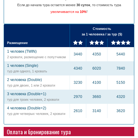
Если до начала тура остается менее
30 суток
, то стоимость тура
!
увеличивается на
10%
Стоимость
за 1 человека / за тур ($)
Размещение
1 человек (TWIN)
3440
4350
5440
2 кровати, размещение с попутчиком
1 человек (Single)
4340
6020
7840
тур для одного, 1 кровать
2 человека (Double)
3230
4100
5150
тур для двоих, 1 или 2 кровати
3 человека (Double+1)
2970
3660
4320
тур для троих человек, 2 кровати
4 человека (Double+2)
2610
3140
3620
тур для четверых человек, 2 кровати
Оплата и бронирование тура