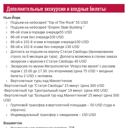
Дополнительные экскурсии и входные билеты:
Нью-Йорк
Подъем на небоскреб “Top of The Rock” 55 USD
Подъем на небоскреб “Empire State Building ”
86-ой этаж в порядке очереди55 USD
86-ой этаж без очереди100 USD
86-ой и 102-й этажи в порядке очереди100 USD
86-ой и 102-й этажи без очереди 130 USD
Доплата за подъем на корону Статуи Свободы (бронирование
строго за 6 месяцев до тура) . Доплата возможна в случае заказа
экскурсии с круизом к Статуе Свободы 40 USD
Экскурсию по музею Метрополитен “Искусство музея” с русским
гидом с 15.00 до 17.30. (по вторникам) Цена 75 USD + входные
билеты 2 USD c человека.
Вертолетные туры над Манхеттеном:
-Вертолетный тур “Статуя Свободы” 15 минут. Цена 300 USD
-Вертолетный тур “Центральный парк” 19 минут. Цена 400 USD
-Вертолетный тур “Большой тур над Манхеттеном” 25 минут Цена 500
USD
Групповой трансфер в вертолетной площадке – 50 USD (туда и
обратно)
Индивидуальный трансфер с ожиданием – 150 USD
Вашингтон