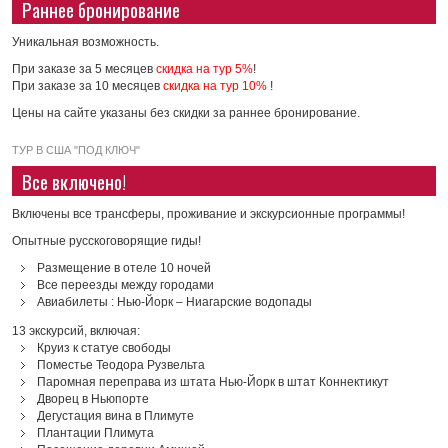
Раннее бронирование
Уникальная возможность.
При заказе за 5 месяцев
скидка на тур 5%
!
При заказе за 10 месяцев
скидка на тур 10%
!
Цены на сайте указаны без скидки за раннее бронирование.
ТУР В США "ПОД КЛЮЧ"
Все включено!
Включены все трансферы, проживание и экскурсионные программы!
Опытные русскоговорящие гиды!
Размещение в отеле 10 ночей
Все переезды между городами
Авиабилеты : Нью-Йорк – Ниагарские водопады
13 экскурсий, включая:
Круиз к статуе свободы
Поместье Теодора Рузвельта
Паромная переправа из штата Нью-Йорк в штат Коннектикут
Дворец в Ньюпорте
Дегустация вина в Плимуте
Плантации Плимута