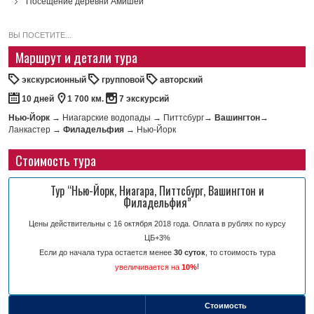
Посещение деревни Амишей
ВЫ ПОСЕТИТЕ...
Маршрут и детали тура
экскурсионный
групповой
авторский
10 дней
1 700 км.
7 экскурсий
Нью-Йорк
→ Ниагарские водопады → Питтсбург→
Вашингтон
→
Ланкастер →
Филадельфия
→ Нью-Йорк
Стоимость тура
Тур “Нью-Йорк, Ниагара, Питтсбург, Вашингтон и
Филадельфия”
Цены действительны с 16 октября 2018 года. Оплата в рублях по курсу
ЦБ+3%
Если до начала тура остается менее
30 суток
, то стоимость тура
!
увеличивается на
10%
Стоимость