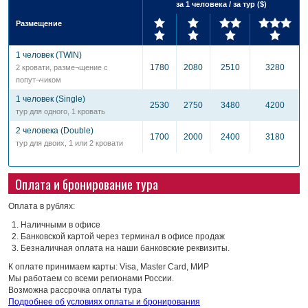
за 1 человека / за тур ($)
Размещение
1 человек (TWIN)
1780
2080
2510
3280
2 кровати, разме¬щение с
попут¬чиком
1 человек (Single)
2530
2750
3480
4200
тур для одного, 1 кровать
2 человека (Double)
1700
2000
2400
3180
тур для двоих, 1 или 2 кровати
Оплата и бронирование тура
Оплата в рублях:
Наличными в офисе
Банковской картой через терминал в офисе продаж
Безналичная оплата на наши банковские реквизиты.
К оплате принимаем карты: Visa, Master Card, МИР
Мы работаем со всеми регионами России.
Возможна рассрочка оплаты тура
Подробнее об условиях оплаты и бронирования