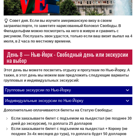
Совет дня.
Если вы изучите американскую визу в своем
загранпаспорте, то заметите нарисованный Колокол Свободы. В
Филадельфии можно посмотреть на него в живую и сравнить с
рисунком. Послушать звон удастся, только если ваш визит выпал на 4
июля, в 2 часа по местному времени.
День 8 — Нью-Йорк - Свободный день или экскурсии
на выбор
Этот день вы можете посветить отдыху и прогулкам по Нью-Йорку. А
также, в этот день мы можем вам предложить следующие варианты
групповых и индивидуальных экскурсий:
Групповые экскурсии по Нью-Йорку
Индивидуальные экскурсии по Нью-Йорку
Дополнительно оплачиваются билеты на Статую Свободы:
Если заказываете билет с подъемом на пьедестал (не позднее 30
дней до экскурсии), то доплата 25 долларов
Если заказываете билет с подъемом на пьедестал + Корону (не
позднее 3х-4х месяцев до тура), то доплата будет 50 долларов