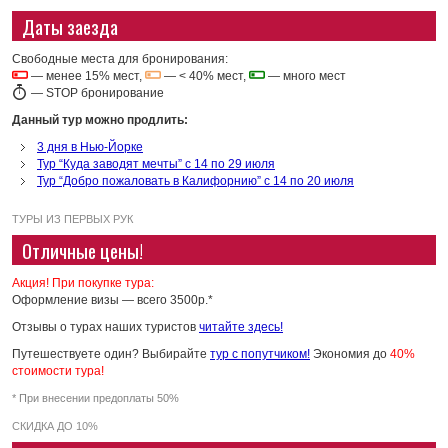
Даты заезда
Свободные места для бронирования:
— менее 15% мест,
— < 40% мест,
— много мест
—
STOP бронирование
Данный тур можно продлить:
3 дня в Нью-Йорке
Тур “Куда заводят мечты” с 14 по 29 июля
Тур “Добро пожаловать в Калифорнию” с 14 по 20 июля
ТУРЫ ИЗ ПЕРВЫХ РУК
Отличные цены!
Акция! При покупке тура:
Оформление визы — всего 3500р.*
Отзывы о турах наших туристов
читайте здесь!
Путешествуете один? Выбирайте
тур с попутчиком!
Экономия до
40%
стоимости тура!
* При внесении предоплаты 50%
СКИДКА ДО 10%