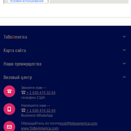
ToBe
A
merica
Карта сайта
Наши преимущества
Визовый центр
Звоните нам —
+ 1 630 474 32 64
телефон США
Напишите нам —
+ 1 630 474 32 64
Business WhatsApp
Обращайтесь по почте
post@tobeamerica.com
www.ToBeAmerica.com