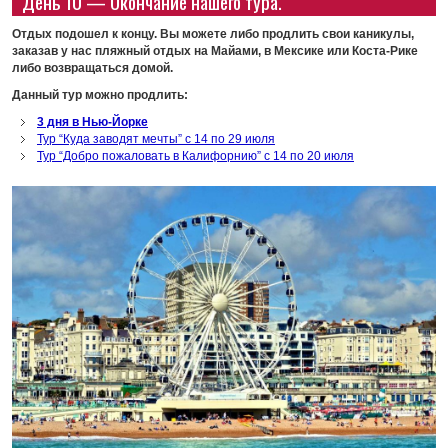
День 10 — Окончание нашего тура.
Отдых подошел к концу. Вы можете либо продлить свои каникулы,
заказав у нас пляжный отдых на Майами, в Мексике или Коста-Рике
либо возвращаться домой.
Данный тур можно продлить:
3 дня в Нью-Йорке
Тур “Куда заводят мечты” с 14 по 29 июля
Тур “Добро пожаловать в Калифорнию” с 14 по 20 июля