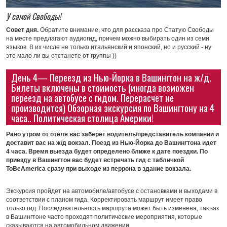
У самой Свободы!
Совет дня.
Обратите внимание, что для рассказа про Статую Свободы
на месте предлагают аудиогид, причем можно выбирать один из семи
языков. В их числе не только итальянский и японский, но и русский - ну
это мало ли вы отстанете от группы ))
День 4— Переезд из Нью-Йорка в Вашингтон на ж/д.
Билеты включены в стоимость (иногда возможен
переезд на автобусе с гидом. Перерасчет не
производится) Обзорная экскурсия по Вашингтону на 4
часа.. Политическая столица Америки!
Рано утром от отеля вас заберет водитель/представитель компании и
доставит вас на ж/д вокзал. Поезд из Нью-Йорка до Вашингтона идет
4 часа. Время выезда будет определено ближе к дате поездки. По
приезду в Вашингтон вас будет встречать гид с табличкой
ToBeAmerica сразу при выходе из перрона в здание вокзала.
Экскурсия пройдет на автомобиле/автобусе с остановками и выходами в
соответствии с планом гида. Корректировать маршрут имеет право
только гид. Последовательность маршрута может быть изменена, так как
в Вашингтоне часто проходят политические мероприятия, которые
сказываются на автомобильном движении.