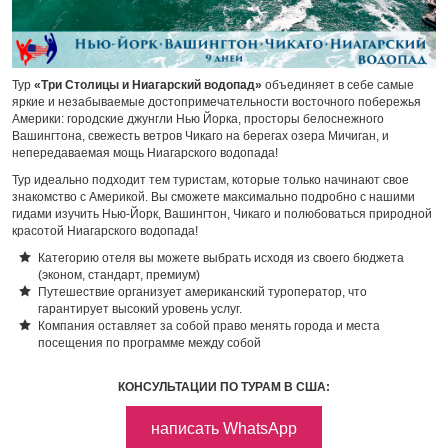
Тур
«Три Столицы и Ниагарский водопад»
объединяет в себе самые
яркие и незабываемые достопримечательности восточного побережья
Америки: городские джунгли Нью Йорка, просторы белоснежного
Вашингтона, свежесть ветров Чикаго на берегах озера Мичиган, и
непередаваемая мощь Ниагарского водопада!
Тур идеально подходит тем туристам, которые только начинают свое
знакомство с Америкой. Вы сможете максимально подробно с нашими
гидами изучить Нью-Йорк, Вашингтон, Чикаго и полюбоваться природной
красотой Ниагарского водопада!
Категорию отеля вы можете выбрать исходя из своего бюджета
(эконом, стандарт, премиум)
Путешествие организует американский туроператор, что
гарантирует высокий уровень услуг.
Компания оставляет за собой право менять города и места
посещения по программе между собой
КОНСУЛЬТАЦИИ ПО ТУРАМ В США:
написать WhatsApp