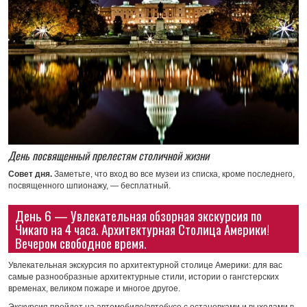
День посвященный прелестям столичной жизни
Совет дня.
Заметьте, что вход во все музеи из списка, кроме последнего,
посвященного шпионажу, — бесплатный.
День 6 — Увлекательная обзорная экскурсия по
Чикаго на 4 часа. Архитектурная Столица Америки!
Вечером свободное время.
Увлекательная экскурсия по архитектурной столице Америки: для вас
самые разнообразные архитектурные стили, истории о гангстерских
временах, великом пожаре и многое другое.
Экскурсия пройдет на автомобиле/автобусе с остановками и выходами в