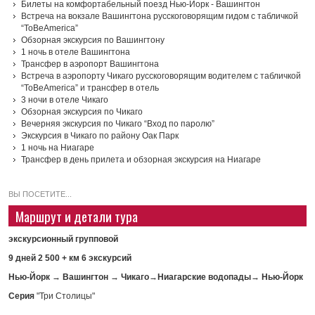
Билеты на комфортабельный поезд Нью-Йорк - Вашингтон
Встреча на вокзале Вашингтона русскоговорящим гидом с табличкой
“ToBeAmerica”
Обзорная экскурсия по Вашингтону
1 ночь в отеле Вашингтона
Трансфер в аэропорт Вашингтона
Встреча в аэропорту Чикаго русскоговорящим водителем с табличкой
“ToBeAmerica” и трансфер в отель
3 ночи в отеле Чикаго
Обзорная экскурсия по Чикаго
Вечерняя экскурсия по Чикаго “Вход по паролю”
Экскурсия в Чикаго по району Оак Парк
1 ночь на Ниагаре
Трансфер в день прилета и обзорная экскурсия на Ниагаре
ВЫ ПОСЕТИТЕ...
Маршрут и детали тура
экскурсионный
групповой
9 дней
2 500 + км
6 экскурсий
Нью-Йорк
→
Вашингтон
→
Чикаго
→
Ниагарские водопады
→
Нью-Йорк
Серия
"Три Столицы"