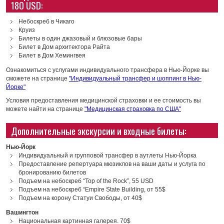
180 USD:
Небоскреб в Чикаго
Круиз
Билеты в один джазовый и блюзовые бары
Билет в Дом архитектора Райта
Билет в Дом Хемингвея
Ознакомиться с услугами индивидуального трансфера в Нью-Йорке вы
сможете на странице
"Индивидуальный трансфер и шоппинг в Нью-
Йорке"
Условия предоставления медицинской страховки и ее стоимость вы
можете найти на странице
"Медицинская страховка по США"
Дополнительные экскурсии и входные билеты:
Нью-Йорк
Индивидуальный и групповой трансфер в аутлеты Нью-Йорка
Предоставление репертуара мюзиклов на ваши даты и услуга по
бронированию билетов
Подъем на небоскреб “Top of the Rock”, 55 USD
Подъем на небоскреб “Empire State Building, от 55$
Подъем на корону Статуи Свободы, от 40$
Вашингтон
Национальная картинная галерея. 70$