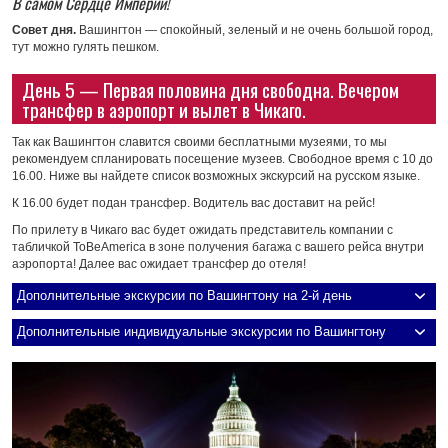
В самом Сердце Империи!
Совет дня.
Вашингтон — спокойный, зеленый и не очень большой город,
тут можно гулять пешком.
День 5 — Первая половина дня свободна. Вечером
трансфер в аэропорт и вылет в Чикаго.
Так как Вашингтон славится своими бесплатными музеями, то мы
рекомендуем спланировать посещение музеев. Свободное время с 10 до
16.00. Ниже вы найдете список возможных экскурсий на русском языке.
К 16.00 будет подан трансфер. Водитель вас доставит на рейс!
По прилету в Чикаго вас будет ожидать представитель компании с
табличкой ToBeAmerica в зоне получения багажа с вашего рейса внутри
аэропорта! Далее вас ожидает трансфер до отеля!
Дополнительные экскурсии по Вашингтону на 2-й день
Дополнительные индивидуальные экскурсии по Вашингтону