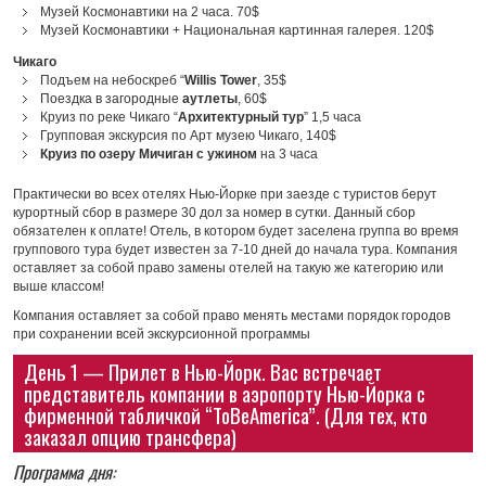
Музей Космонавтики на 2 часа. 70$
Музей Космонавтики + Национальная картинная галерея. 120$
Чикаго
Подъем на небоскреб “
Willis Tower
, 35$
Поездка в загородные
аутлеты
, 60$
Круиз по реке Чикаго “
Архитектурный тур
” 1,5 часа
Групповая экскурсия по Арт музею Чикаго, 140$
Круиз по озеру Мичиган с ужином
на 3 часа
Практически во всех отелях Нью-Йорке при заезде с туристов берут
курортный сбор в размере 30 дол за номер в сутки. Данный сбор
обязателен к оплате! Отель, в котором будет заселена группа во время
группового тура будет известен за 7-10 дней до начала тура. Компания
оставляет за собой право замены отелей на такую же категорию или
выше классом!
Компания оставляет за собой право менять местами порядок городов
при сохранении всей экскурсионной программы
День 1 — Прилет в Нью-Йорк. Вас встречает
представитель компании в аэропорту Нью-Йорка с
фирменной табличкой “ToBeAmerica”. (Для тех, кто
заказал опцию трансфера)
Программа дня: