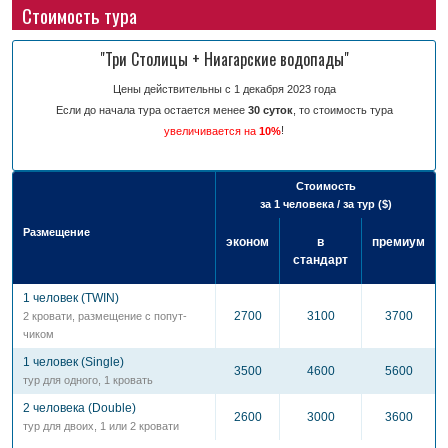
Стоимость тура
"Три Столицы + Ниагарские водопады"
Цены действительны с 1 декабря 2023 года
Если до начала тура остается менее
30 суток
, то стоимость тура
!
увеличивается на
10%
Стоимость
за 1 человека / за тур ($)
Размещение
эконом
в
премиум
стандарт
1 человек (TWIN)
2700
3100
3700
2 кровати, разме­щение с попут­
чиком
1 человек (Single)
3500
4600
5600
тур для одного, 1 кровать
2 человека (Double)
2600
3000
3600
тур для двоих, 1 или 2 кровати