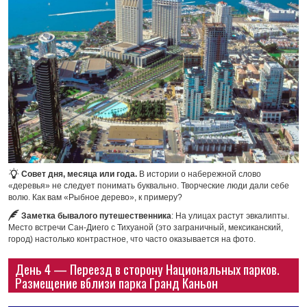
Совет дня, месяца или года.
В истории о набережной слово
«деревья» не следует понимать буквально. Творческие люди дали себе
волю. Как вам «Рыбное дерево», к примеру?
Заметка бывалого путешественника
: На улицах растут эвкалипты.
Место встречи Сан-Диего с Тихуаной (это заграничный, мексиканский,
город) настолько контрастное, что часто оказывается на фото.
День 4 — Переезд в сторону Национальных парков.
Размещение вблизи парка Гранд Каньон