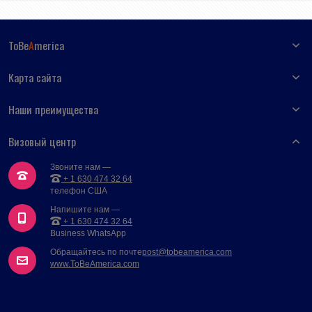
ToBe
A
merica
Карта сайта
Наши преимущества
Визовый центр
Звоните нам —
+ 1 630 474 32 64
телефон США
Напишите нам —
+ 1 630 474 32 64
Business WhatsApp
Обращайтесь по почте
post@tobeamerica.com
www.ToBeAmerica.com