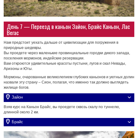
День 7 — Переезд в каньон Зайон, Брайс Каньон, Лас
Вегас
Нам предстоит уехать дальше от цивилизации для погружения в
природные шедевры.
Вы проедете через маленькие провинциальные городки дикого запада,
поселения мормонов, индейские резервации.
Вам откроются удивительные красоты пустыни, лугов и скал Невады,
Аризоны и Юты.
Мормоны, очарованные великолепием глубоких каньонов и уютных долин
назвали эту страну – Сион, полагая, что именно так должно выглядеть
жилище богов.
Зайон
Взяв курс на Каньон Брайс, вы проедете сквозь скалу по туннелю,
длинной около 2 км.
Брайс