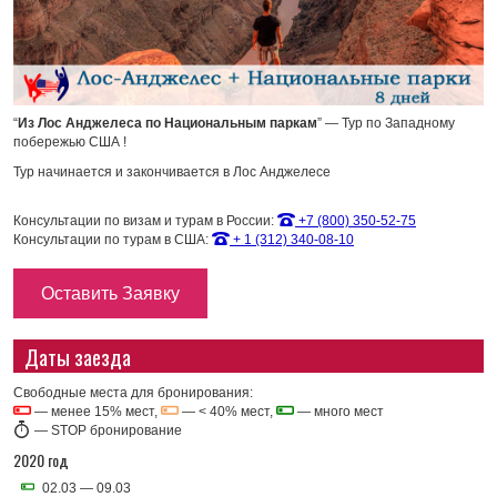
“
Из Лос Анджелеса по Национальным паркам
” — Тур по Западному
побережью США !
Тур начинается и закончивается в Лос Анджелесе
Консультации по визам и турам в России:
+7 (800) 350-52-75
Консультации по турам в США:
+ 1 (312) 340-08-10
Оставить Заявку
Даты заезда
Свободные места для бронирования:
— менее 15% мест,
— < 40% мест,
— много мест
—
STOP бронирование
2020 год
02.03 — 09.03