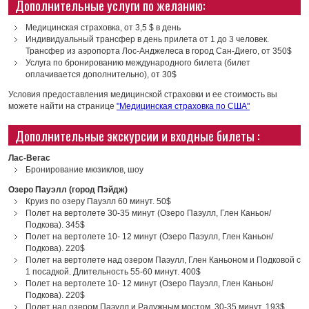
Дополнительные услуги по желанию:
Медицинская страховка, от 3,5 $ в день
Индивидуальный трансфер в день прилета от 1 до 3 человек.
Трансфер из аэропорта Лос-Анджелеса в город Сан-Диего, от 350$
Услуга по бронированию международного билета (билет
оплачивается дополнительно), от 30$
Условия предоставления медицинской страховки и ее стоимость вы
можете найти на странице
"Медицинская страховка по США"
Дополнительные экскурсии и входные билеты :
Лас-Вегас
Бронирование мюзиклов, шоу
Озеро Пауэлл (город Пэйдж)
Круиз по озеру Пауэлл 60 минут. 50$
Полет на вертолете 30-35 минут (Озеро Паэулл, Глен Каньон/
Подкова). 345$
Полет на вертолете 10- 12 минут (Озеро Паэулл, Глен Каньон/
Подкова). 220$
Полет на вертолете над озером Паэулл, Глен Каньоном и Подковой с
1 посадкой. Длительность 55-60 минут. 400$
Полет на вертолете 10- 12 минут (Озеро Пауэлл, Глен Каньон/
Подкова). 220$
Полет над озером Паэулл и Радужным мостом. 30-35 минут. 193$