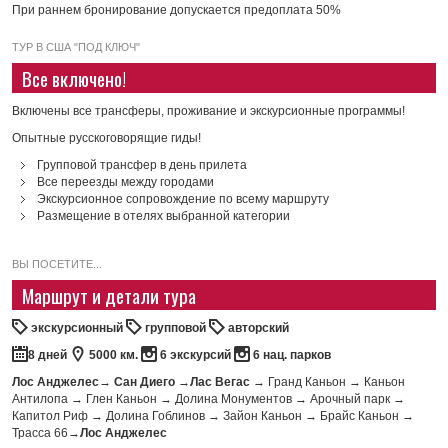
При раннем бронирование допускается предоплата 50%
ТУР В США "ПОД КЛЮЧ"
Все включено!
Включены все трансферы, проживание и экскурсионные программы!
Опытные русскоговорящие гиды!
Групповой трансфер в день прилета
Все переезды между городами
Экскурсионное сопровождение по всему маршруту
Размещение в отелях выбранной категории
ВЫ ПОСЕТИТЕ...
Маршрут и детали тура
экскурсионный
групповой
авторский
8 дней
5000 км.
6 экскурсий
6 нац. парков
Лос Анджелес
→
Сан Диего
→
Лас Вегас
→ Гранд Каньон → Каньон
Антилопа → Глен Каньон → Долина Монументов → Арочный парк →
Капитол Риф → Долина Гоблинов → Зайон Каньон → Брайс Каньон →
Трасса 66→
Лос Анджелес