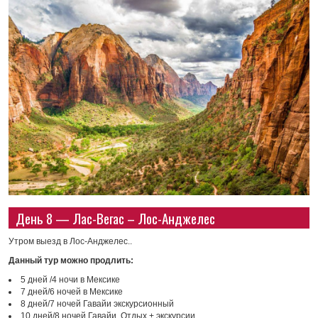
День 8 — Лас-Вегас – Лос-Анджелес
Утром выезд в Лос-Анджелес..
Данный тур можно продлить:
5 дней /4 ночи в Мексике
7 дней/6 ночей в Мексике
8 дней/7 ночей Гавайи экскурсионный
10 дней/8 ночей Гавайи. Отдых + экскурсии