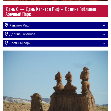
День 6 — День Капитол Риф – Долина Гоблинов +
Арочный Парк
Кэпитол Риф
Долина Гоблинов
Арочный парк