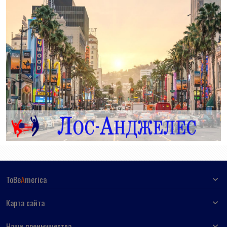
ToBe
A
merica
Карта сайта
Наши преимущества