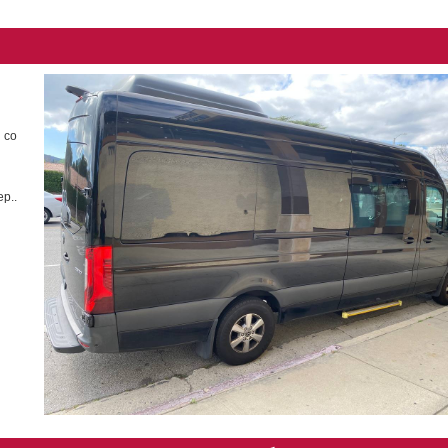
 со
р..