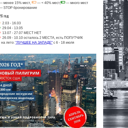
— менее 15% мест,
— < 40% мест,
— много мест
—
STOP бронирование
26 год
2.03 - 16.03
29.04 - 13.05
13.07 - 27.07 МЕСТ НЕТ
26.09 - 10.10 осталось 2 МЕСТА, есть ПОПУТЧИК
 на лето:
"ЛУЧШЕЕ НА ЗАПАДЕ"
с 6 - 18 июля