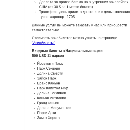
Доплата за провоз багажа на внутренних авиарейсах
США (от 30 $ за 1 место багажа)
Трансфер в день прилета до отеля и в день окончани
тура в аэропорт 170$
Данные услуги вы можете заказать у нас или приобрести
самостоятельно.
Стоимость авиабилетов можно узнать на странице
"Авиабилеты"
Входные билеты в Национальные парки
500 USD 11 парков
Йосемити Парк
Парк Секвойя
Долина Смерти
Зайон Парк
Брайс Каньон
Парк Капитол Риф
Долина Гоблинов
Каньон Антилопа
Гранд каньон
Долина Монументов
Парки Арки
Замок Херста