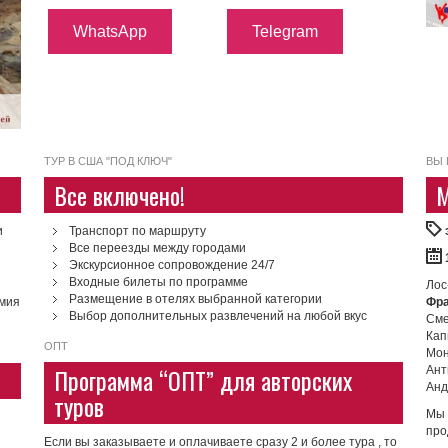
WhatsApp
Telegram
ТУР В США "ПОД КЛЮЧ"
ВЫ 
Все включено!
М
и
Транспорт по маршруту
Все переезды между городами
Экскурсионное сопровождение 24/7
Входные билеты по программе
Лос
Размещение в отелях выбранной категории
мия
Фра
Выбор дополнительных развлечений на любой вкус
См
Кап
ОПТ
Мон
Программа “ОПТ” для авторских
Ан
Анд
туров
Мы 
про
Если вы заказываете и оплачиваете сразу 2 и более тура , то