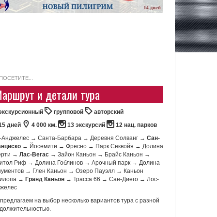
ПОСЕТИТЕ...
аршрут и детали тура
экскурсионный
групповой
авторский
15 дней
4 000 км.
13 экскурсий
12 нац. парков
-Анджелес → Санта-Барбара → Деревня Солванг →
Сан-
нциско
→ Йосемити → Фресно → Парк Секвойя → Долина
ерти →
Лас-Вегас
→ Зайон Каньон → Брайс Каньон →
итол Риф → Долина Гоблинов → Арочный парк → Долина
ументов → Глен Каньон → Озеро Пауэлл → Каньон
тилопа →
Гранд Каньон
→ Трасса 66 → Сан-Диего → Лос-
желес
предлагаем на выбор несколько вариантов тура с разной
должительностью.