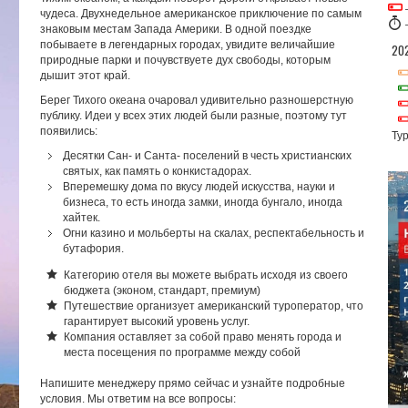
чудеса. Двухнедельное американское приключение по самым
знаковым местам Запада Америки. В одной поездке
побываете в легендарных городах, увидите величайшие
20
природные парки и почувствуете дух свободы, которым
дышит этот край.
Берег Тихого океана очаровал удивительно разношерстную
публику. Идеи у всех этих людей были разные, поэтому тут
появились:
Тур
Десятки Сан- и Санта- поселений в честь христианских
святых, как память о конкистадорах.
Вперемешку дома по вкусу людей искусства, науки и
бизнеса, то есть иногда замки, иногда бунгало, иногда
хайтек.
Огни казино и мольберты на скалах, респектабельность и
бутафория.
Категорию отеля вы можете выбрать исходя из своего
бюджета (эконом, стандарт, премиум)
Путешествие организует американский туроператор, что
гарантирует высокий уровень услуг.
Компания оставляет за собой право менять города и
места посещения по программе между собой
Напишите менеджеру прямо сейчас и узнайте подробные
условия. Мы ответим на все вопросы: