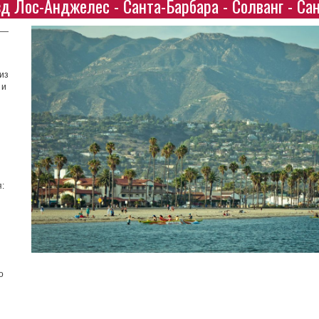
зд Лос-Анджелес - Санта-Барбара - Солванг - Са
 —
из
 и
я:
о