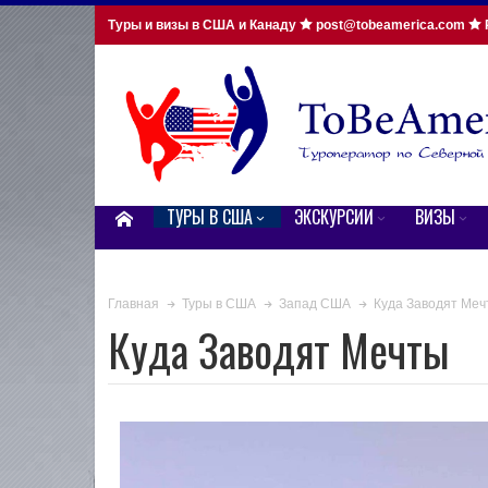
Туры и визы в США и Канаду
post@tobeamerica.com
ТУРЫ В США
ЭКСКУРСИИ
ВИЗЫ
Куда Заводят Меч
Главная
Туры в США
Запад США
Куда Заводят Мечты