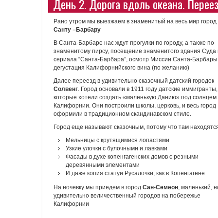
День 2. Дорога вдоль океана. Перее
Рано утром мы выезжаем в знаменитый на весь мир город
Санту –Барбару
В Санта-Барбаре нас ждут прогулки по городу, а также по
знаменитому пирсу, посещение знаменитого здания Суда 
сериала “Санта-Барбара”, осмотр Миссии Санта-Барбары
дегустация Калифорнийского вина (по желанию)
Далее переезд в удивительно сказочный датский городок
Солвенг
. Город основали в 1911 году датские иммигранты,
которые хотели создать «маленькую Данию» под солнцем
Калифорнии. Они построили школы, церковь, и весь город
оформили в традиционном скандинавском стиле.
Город еще называют сказочным, потому что там находятс
Мельницы с крутящимися лопастями
Узкие улочки с булочными и лавками
Фасады в духе копенгагенских домов с резными
деревянными элементами
И даже копия статуи Русалочки, как в Копенгагене
На ночевку мы приедем в город
Сан-Семеон
, маленький, н
удивительно величественный городов на побережье
Калифорнии