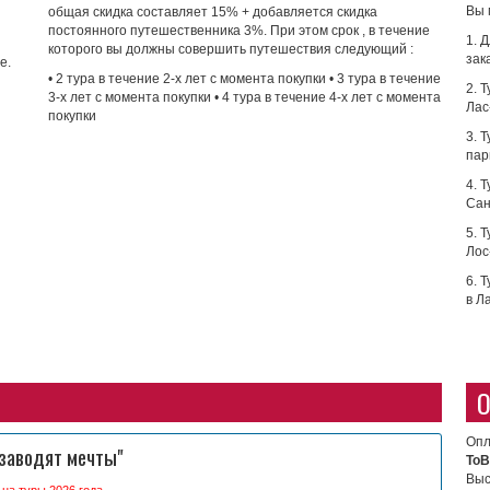
Вы 
общая скидка составляет 15% + добавляется скидка
постоянного путешественника 3%. При этом срок , в течение
1. 
которого вы должны совершить путешествия следующий :
зак
е.
• 2 тура в течение 2-х лет с момента покупки • 3 тура в течение
2. 
3-х лет с момента покупки • 4 тура в течение 4-х лет с момента
Лас
покупки
3. 
пар
4. 
Сан
5. 
Лос
6. 
в Л
О
Опл
 заводят мечты"
ToB
Выс