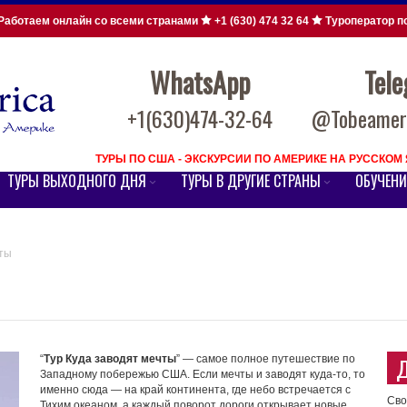
Работаем онлайн со всеми странами
+1 (630) 474 32 64
Туроператор п
WhatsApp
Tel
+1(630)474-32-64
@Tobeameri
ТУРЫ ПО США - ЭКСКУРСИИ ПО АМЕРИКЕ НА РУССКО
ТУРЫ ВЫХОДНОГО ДНЯ
ТУРЫ В ДРУГИЕ СТРАНЫ
ОБУЧЕНИ
ты
Д
“
Тур Куда заводят мечты
” — самое полное путешествие по
Западному побережью США. Если мечты и заводят куда-то, то
именно сюда — на край континента, где небо встречается с
Сво
Тихим океаном, а каждый поворот дороги открывает новые