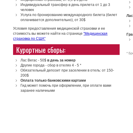
Индивидуальный трансфер в день прилета от 1 до 3
человек
я
Услуга по бронированию международного билета (билет
Лас
оплачивается дополнительно), от 30$
Условия предоставления медицинской страховки и ее
стоимость вы можете найти на странице
"Медицинская
Гра
страховка по США"
Курортные сборы:
* Бр
Лас Вегас - 50$
в день за номер
Другие города - сбор в отелях 4 - 5 *
Обязательный депозит при заселении в отель: от 150-
200$
Оплата только банковскими картами
Гид может помочь при оформлении, при оплате вами
заранее наличными