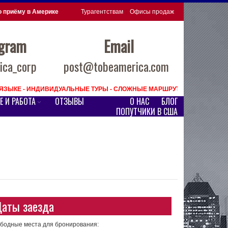
о приёму в Америке
Турагентствам
Офисы продаж
egram
Email
ca_corp
post@tobeamerica.com
М ЯЗЫКЕ - ИНДИВИДУАЛЬНЫЕ ТУРЫ - СЛОЖНЫЕ МАРШРУТЫ ПО США
Е И РАБОТА
ОТЗЫВЫ
О НАС
БЛОГ
ПОПУТЧИКИ В США
аты заезда
бодные места для бронирования: