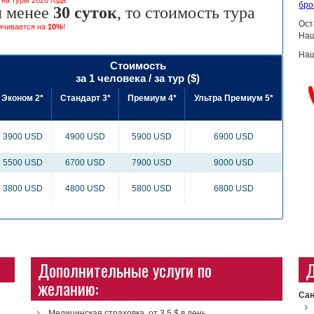
на туры 2026 года
бро
я менее
30 суток
, то стоимость тура
Ост
ичивается на
10%
!
На
Наш
Стоимость
за 1 человека / за тур ($)
Эконом 2*
Стандарт 3*
Премиум 4*
Ультра Премиум 5*
3900 USD
4900 USD
5900 USD
6900 USD
5500 USD
6700 USD
7900 USD
9000 USD
3800 USD
4800 USD
5800 USD
6800 USD
Дополнительные услуги по
Д
желанию:
Сан
Медицинская страховка, от 3,5 $ в день