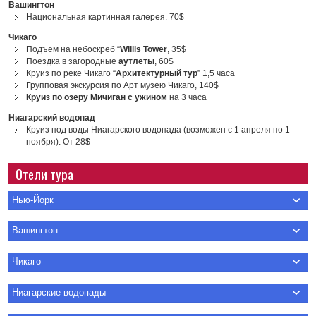
Вашингтон
Национальная картинная галерея. 70$
Чикаго
Подъем на небоскреб “
Willis Tower
, 35$
Поездка в загородные
аутлеты
, 60$
Круиз по реке Чикаго “
Архитектурный тур
” 1,5 часа
Групповая экскурсия по Арт музею Чикаго, 140$
Круиз по озеру Мичиган с ужином
на 3 часа
Ниагарский водопад
Круиз под воды Ниагарского водопада (возможен с 1 апреля по 1
ноября). От 28$
Отели тура
Нью-Йорк
Вашингтон
Чикаго
Ниагарские водопады