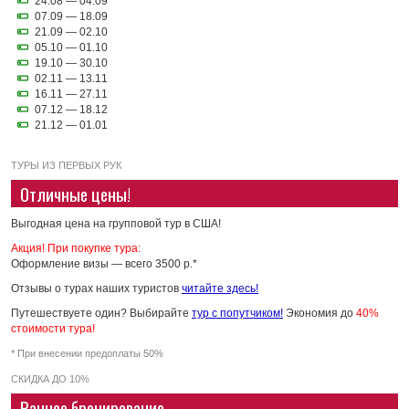
24.08 — 04.09
07.09 — 18.09
21.09 — 02.10
05.10 — 01.10
19.10 — 30.10
02.11 — 13.11
16.11 — 27.11
07.12 — 18.12
21.12 — 01.01
ТУРЫ ИЗ ПЕРВЫХ РУК
Отличные цены!
Выгодная цена на групповой тур в США!
Акция! При покупке тура:
Оформление визы — всего 3500 р.*
Отзывы о турах наших туристов
читайте здесь!
Путешествуете один? Выбирайте
тур с попутчиком!
Экономия до
40%
стоимости тура!
* При внесении предоплаты 50%
СКИДКА ДО 10%
Раннее бронирование