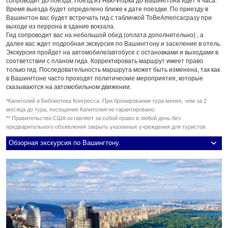
сопроводит до поезда. Поезд из Нью-Йорка до Вашингтона идет 4 часа.
Время выезда будет определено ближе к дате поездки. По приезду в
Вашингтон вас будет встречать гид с табличкой ToBeAmericaсразу при
выходе из перрона в здание вокзала.
Гид сопроводит вас на небольшой обед (оплата дополнительно) , а
далее вас ждет подробная экскурсия по Вашингтону и заселение в отель.
Экскурсия пройдет на автомобиле/автобусе с остановками и выходами в
соответствии с планом гида. Корректировать маршрут имеет право
только гид. Последовательность маршрута может быть изменена, так как
в Вашингтоне часто проходят политические мероприятия, которые
сказываются на автомобильном движении.
*Капитолий и Библиотека Конгресса. При бронировании тура менее, чем за 2
месяца до тура, посещение Капитолия не гарантировано.
** Правительство США оставляет за собой право в любой день без
предварительного объявления закрыть указанные учреждения для туристов.
Обзорная экскурсия по Вашингтону.