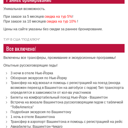
Уникальная возможность.
При заказе за 5 месяцев
скидка на тур 5%
!
При заказе за 10 месяцев
скидка на тур 10%
!
Цены на сайте указаны без скидки за раннее бронирование.
ТУР В США "ПОД КЛЮЧ"
Все включено!
Включены все трансферы, проживание и экскурсионные программы!
Опытные русскоговорящие гиды!
3 ночи в отеле Нью-Йорка
Обзорная экскурсия по Нью-Йорку
Трансфер на ж/д вокзал и помощь с регистрацией на поезд (иногда
возможен переезд в Вашингтон на автобусе с гидом) Тип транспорта
определятся в зависимости от кол-ва участников
Билеты на комфортабельный поезд Нью-Йорк - Вашингтон
Встреча на вокзале Вашингтона русскоговорящим гидом с табличкой
“ToBeAmerica”
Подробная экскурсия по Вашингтону
1 ночь в отеле Вашингтона
Трансфер в аэропорт Вашингтона и помощь с регистрацией на рейс
Авиабилеты: Вашингтон-Чикаго