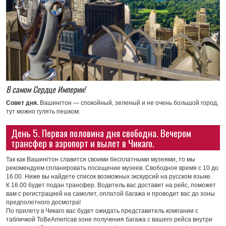
В самом Сердце Империи!
Совет дня.
Вашингтон — спокойный, зеленый и не очень большой город,
тут можно гулять пешком.
День 5. Первая половина дня свободна. Вечером
трансфер в аэропорт и вылет в Чикаго.
Так как Вашингтон славится своими бесплатными музеями, то мы
рекомендуем спланировать посещение музеев. Свободное время с 10 до
16.00. Ниже вы найдете список возможных экскурсий на русском языке.
К 16.00 будет подан трансфер. Водитель вас доставит на рейс, поможет
вам с регистрацией на самолет, оплатой багажа и проводит вас до зоны
предполетного досмотра!
По прилету в Чикаго вас будет ожидать представитель компании с
табличкой ToBeAmericaв зоне получения багажа с вашего рейса внутри