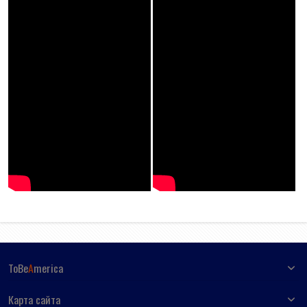
ToBe
A
merica
Карта сайта