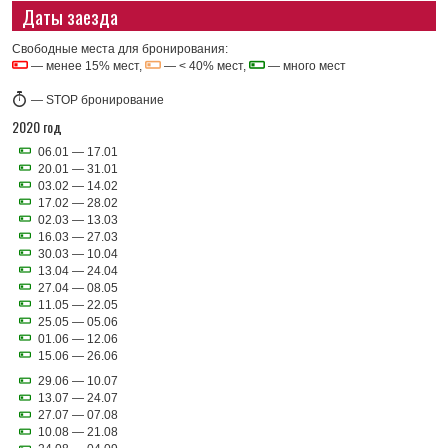
Даты заезда
Свободные места для бронирования:
— менее 15% мест,
— < 40% мест,
— много мест
—
STOP бронирование
2020 год
06.01 — 17.01
20.01 — 31.01
03.02 — 14.02
17.02 — 28.02
02.03 — 13.03
16.03 — 27.03
30.03 — 10.04
13.04 — 24.04
27.04 — 08.05
11.05 — 22.05
25.05 — 05.06
01.06 — 12.06
15.06 — 26.06
29.06 — 10.07
13.07 — 24.07
27.07 — 07.08
10.08 — 21.08