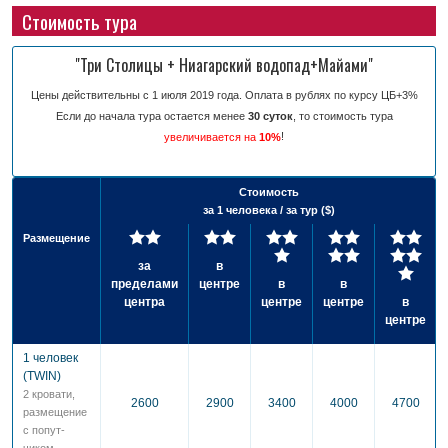
Стоимость тура
"Три Столицы + Ниагарский водопад+Майами"
Цены действительны с 1 июля 2019 года. Оплата в рублях по курсу ЦБ+3%
Если до начала тура остается менее
30 суток
, то стоимость тура
!
увеличивается на
10%
Стоимость
за 1 человека / за тур ($)
Размещение
за
в
пределами
центре
в
в
центра
центре
центре
в
центре
1 человек
(TWIN)
2 кровати,
2600
2900
3400
4000
4700
разме­щение
с попут­