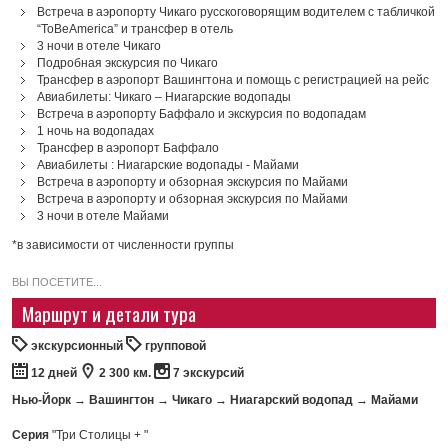
Встреча в аэропорту Чикаго русскоговорящим водителем с табличкой
“ToBeAmerica” и трансфер в отель
3 ночи в отеле Чикаго
Подробная экскурсия по Чикаго
Трансфер в аэропорт Вашингтона и помощь с регистрацией на рейс
Авиабилеты: Чикаго – Ниагарские водопады
Встреча в аэропорту Баффало и экскурсия по водопадам
1 ночь на водопадах
Трансфер в аэропорт Баффало
Авиабилеты : Ниагарские водопады - Майами
Встреча в аэропорту и обзорная экскурсия по Майами
Встреча в аэропорту и обзорная экскурсия по Майами
3 ночи в отеле Майами
*в зависимости от численности группы
ВЫ ПОСЕТИТЕ...
Маршрут и детали тура
экскурсионный
групповой
12 дней
2 300 км.
7 экскурсий
Нью-Йорк
→
Вашингтон
→
Чикаго
→
Ниагарский водопад
→
Майами
Серия
"Три Столицы + "