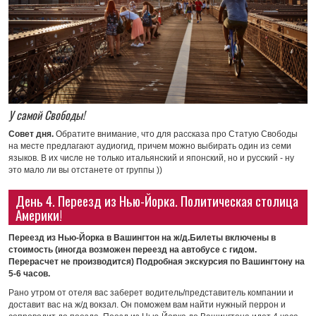
У самой Свободы!
Совет дня.
Обратите внимание, что для рассказа про Статую Свободы
на месте предлагают аудиогид, причем можно выбирать один из семи
языков. В их числе не только итальянский и японский, но и русский - ну
это мало ли вы отстанете от группы ))
День 4. Переезд из Нью-Йорка. Политическая столица
Америки!
Переезд из Нью-Йорка в Вашингтон на ж/д.Билеты включены в
стоимость (иногда возможен переезд на автобусе с гидом.
Перерасчет не производится) Подробная экскурсия по Вашингтону на
5-6 часов.
Рано утром от отеля вас заберет водитель/представитель компании и
доставит вас на ж/д вокзал. Он поможем вам найти нужный перрон и