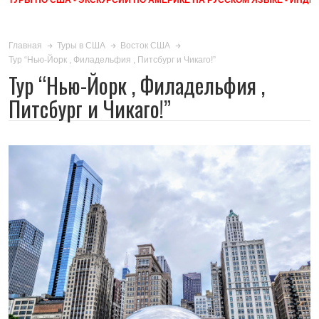
Главная
Туры в США
Восток США
Тур “Нью-Йорк , Филадельфия , Питсбург и Чикаго!”
Тур “Нью-Йорк , Филадельфия ,
Питсбург и Чикаго!”