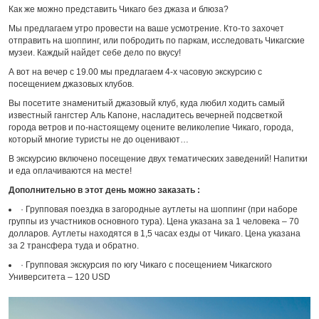
Как же можно представить Чикаго без джаза и блюза?
Мы предлагаем утро провести на ваше усмотрение. Кто-то захочет
отправить на шоппинг, или побродить по паркам, исследовать Чикагские
музеи. Каждый найдет себе дело по вкусу!
А вот на вечер с 19.00 мы предлагаем 4-х часовую экскурсию с
посещением джазовых клубов.
Вы посетите знаменитый джазовый клуб, куда любил ходить самый
известный гангстер Аль Капоне, насладитесь вечерней подсветкой
города ветров и по-настоящему оцените великолепие Чикаго, города,
который многие туристы не до оценивают…
В экскурсию включено посещение двух тематических заведений! Напитки
и еда оплачиваются на месте!
Дополнительно в этот день можно заказать :
· Групповая поездка в загородные аутлеты на шоппинг (при наборе
группы из участников основного тура). Цена указана за 1 человека – 70
долларов. Аутлеты находятся в 1,5 часах езды от Чикаго. Цена указана
за 2 трансфера туда и обратно.
· Групповая экскурсия по югу Чикаго с посещением Чикагского
Университета – 120 USD