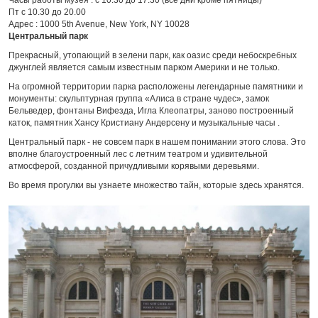
Часы работы музея : c 10.30 до 17.30 (все дни кроме пятницы)
Пт с 10.30 до 20.00
Адрес : 1000 5th Avenue, New York, NY 10028
Центральный парк
Прекрасный, утопающий в зелени парк, как оазис среди небоскребных
джунглей является самым известным парком Америки и не только.
На огромной территории парка расположены легендарные памятники и
монументы: скульптурная группа «Алиса в стране чудес», замок
Бельведер, фонтаны Вифезда, Игла Клеопатры, заново построенный
каток, памятник Хансу Кристиану Андерсену и музыкальные часы .
Центральный парк - не совсем парк в нашем понимании этого слова. Это
вполне благоустроенный лес с летним театром и удивительной
атмосферой, созданной причудливыми корявыми деревьями.
Во время прогулки вы узнаете множество тайн, которые здесь хранятся.