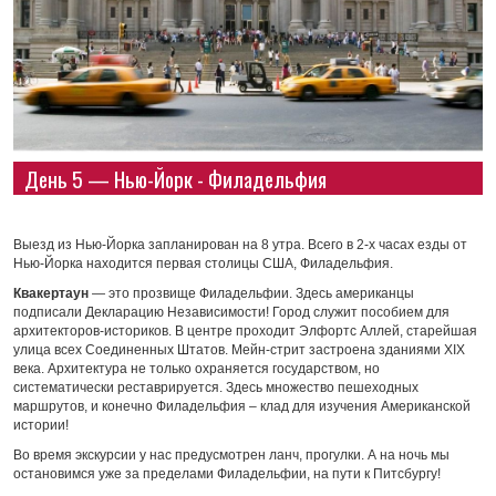
День 5 — Нью-Йорк - Филадельфия
Выезд из Нью-Йорка запланирован на 8 утра. Всего в 2-х часах езды от
Нью-Йорка находится первая столицы США, Филадельфия.
Квакертаун
— это прозвище Филадельфии. Здесь американцы
подписали Декларацию Независимости! Город служит пособием для
архитекторов-историков. В центре проходит Элфортс Аллей, старейшая
улица всех Соединенных Штатов. Мейн-стрит застроена зданиями XIX
века. Архитектура не только охраняется государством, но
систематически реставрируется. Здесь множество пешеходных
маршрутов, и конечно Филадельфия – клад для изучения Американской
истории!
Во время экскурсии у нас предусмотрен ланч, прогулки. А на ночь мы
остановимся уже за пределами Филадельфии, на пути к Питсбургу!