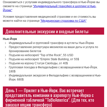
Ознакомиться с услугами индивидуального трансфера в Нью-Йорке вы
сможете на странице
"Индивидуальный трансфер и шоппинг в Нью-
Йорке"
Условия предоставления медицинской страховки и ее стоимость вы
можете найти на странице
"Медицинская страховка по США"
Дополнительные экскурсии и входные билеты:
Нью-Йорк
Индивидуальный и групповой трансфер в аутлеты Нью-Йорка
Предоставление репертуара мюзиклов на ваши даты и услуга по
бронированию билетов
Подъем на небоскреб “Top of the Rock”, 55 USD
Подъем на небоскреб “Empire State Building, от 55$
Подъем на корону Статуи Свободы, от 40$
Групповая поездка в Филадельфию с возвращением в Нью-Йорк.
180$
Индивидуальная экскурсия в Филадельфию с возвращением в Нью-
Йорк. 680$
День 1 — Прилет в Нью-Йорк. Вас встречает
представитель компании в аэропорту Нью-Йорка с
фирменной табличкой “ToBeAmerica”. (Для тех, кто
заказал опцию трансфера)