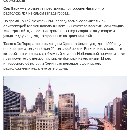
Об экскурсии
Оак Парк
— это один из престижных пригородов Чикаго, что
расположился на самом западе города.
Во время нашей экскурсии вы насладитесь обворожительной
архитектурой времен начала XX века. Вы сможете посетить дом-студию
Мистера Райта, известный храм Frank Lloyd Wright’s Unity Temple и
увидите другие дома, построенные по проектам Райта.
Также в Ок Парк расположился дом Эрнеста Хемингуэя, где в 1899 году
родился писатель и прожил 21 год своей жизни. Вы увидите спальню, в
которой появился на свет будущий лауреат Нобелевской премии, а также
познакомитесь с документальными фактами из его жизни. Много
интересного об истории Хемингуэя поведает еще и музей,
расположенный недалеко от его дома.