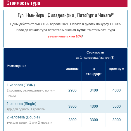
Стоимость тура
Тур “Нью-Йорк , Филадельфия , Питсбург и Чикаго!”
Цены действительны с 25 апреля 2021. Оплата в рублях по курсу ЦБ+3%
Если до начала тура остается менее
30 суток
, то стоимость тура
!
увеличивается на
10%
Стоимость
за 1 человека / за тур ($)
Размещение
эконом
в
премиум
стандарт
1 человек (TWIN)
2900
3400
4000
2 кровати, разме­щение с попут­
чиком
1 человек (Single)
3800
4300
5500
тур для одного, 1 кровать
2 человека (Double)
2800
3300
3900
тур для двоих, 1 или 2 кровати