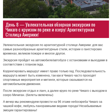
День 8 — Увлекательная обзорная экскурсия по
Чикаго с круизом по реке и озеру! Архитектурная
Столица Америки!
Увлекательная экскурсия по архитектурной столице Америки: для вас
самые разнообразные архитектурные стили, истории о гангстерских
временах, великом пожаре и многое другое.
Экскурсия пройдет на автомобиле/автобусе с остановками и выходами в
соответствии с планом гида.
Корректировать маршрут имеет право только гид. Последовательность
маршрута может быть изменена, так как в Чикаго часто проходят
спортивные мероприятия и митинги, которые сказываются на
автомобильном движении.
После экскурсии отдых и ланч, а далее круиз по реке Чикаго с выходом в
озеро Мичиган. (билеты включены)
А вечер мы рекомендуем провести на 96 этаже небоскреба Чикаго за
чашкой кофе, любуясь панорамными видами города! Незабываемые
эмоции гарантированы!