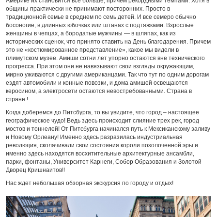
Америке их становится все больше, причем рекордными темпами. Хотя в
общины практически не принимают посторонних. Просто в
традиционной семье в среднем по семь детей. И все семеро обычно
босоногие, в длинных юбочках или штанах с подтяжками. Взрослые
женщины в чепцах, а бородатые мужчины — в шляпах, как из
исторических сценок, что принято ставить на День благодарения. Причем
это не «костюмированное представление», какое мы видели в
плимутском музее. Амиши сотни лет упорно остаются вне технического
прогресса. При этом они не навязывают свои взгляды окружающим,
мирно уживаются с другими американцами. Так что тут по одним дорогам
ездят автомобили и конные повозки, и дома амишей освещаются
керосином, а электросети остаются невостребованными. Страна в
стране.!
Когда доберемся до Питсбурга, то вы увидите, что город – настоящее
географическое чудо! Ведь здесь происходит слияние трех рек, город
мостов и тоннелей! От Питсбурга начинался путь к Мексиканскому заливу
и Новому Орлеану! Именно здесь разразилась индустриальная
революция, сколачивали свои состояния короли позолоченной эры и
именно здесь находятся восхитительные архитектурные ансамбли,
парки, фонтаны, Университет Карнеги, Собор Образования и Золотой
Дворец Кришнаитов!!
Нас ждет небольшая обзорная экскурсия по городу и отдых!