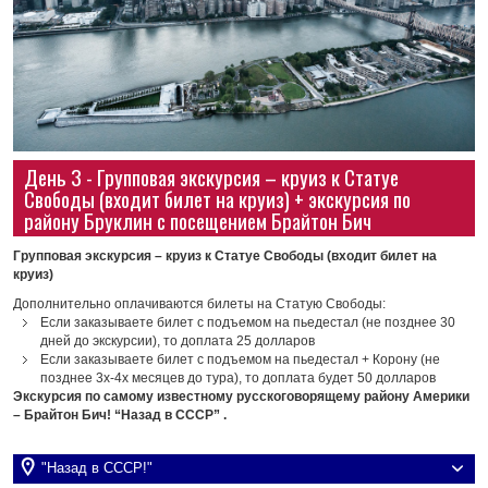
День 3 - Групповая экскурсия – круиз к Статуе
Свободы (входит билет на круиз) + экскурсия по
району Бруклин с посещением Брайтон Бич
Групповая экскурсия – круиз к Статуе Свободы (входит билет на
круиз)
Дополнительно оплачиваются билеты на Статую Свободы:
Если заказываете билет с подъемом на пьедестал (не позднее 30
дней до экскурсии), то доплата 25 долларов
Если заказываете билет с подъемом на пьедестал + Корону (не
позднее 3х-4х месяцев до тура), то доплата будет 50 долларов
Экскурсия по самому известному русскоговорящему району Америки
– Брайтон Бич! “Назад в СССР” .
"Назад в СССР!"