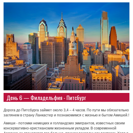
День 6 — Филадельфия - Питсбург
Дорога до Питсбурга займет около 3,4 – 4 часов. По пути мы обязательно
заглянем в страну Ланкастер и познакомимся с жизнью и бытом Амишей.!
Амиши - потомки немецких и голландских эмигрантов, известных своим
консервативно-христианским жизненным укладом. В современной