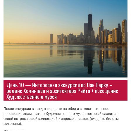
День 10 — Интересная экскурсия по Оак Парку –
родине Хемингвея и архитектора Райта + посещение
Художественного музея
После экскурсии вас ждет перерыв на обед и самостоятельное
посещение знаменитого Художественного музея, который славится
своей потрясающей коллекцией импрессионистов. (входные билеты
включены).