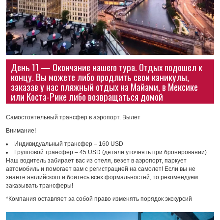
День 11 — Окончание нашего тура. Отдых подошел к
концу. Вы можете либо продлить свои каникулы,
заказав у нас пляжный отдых на Майами, в Мексике
или Коста-Рике либо возвращаться домой
Самостоятельный трансфер в аэропорт. Вылет
Внимание!
Индивидуальный трансфер – 160 USD
Групповой трансфер – 45 USD (детали уточнять при бронировании)
Наш водитель забирает вас из отеля, везет в аэропорт, паркует
автомобиль и помогает вам с регистрацией на самолет! Если вы не
знаете английского и боитесь всех формальностей, то рекомендуем
заказывать трансферы!
*Компания оставляет за собой право изменять порядок экскурсий