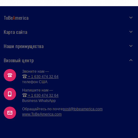
ToBe
A
merica
Карта сайта
Наши преимущества
Визовый центр
Звоните нам —
+ 1 630 474 32 64
телефон США
Напишите нам —
+ 1 630 474 32 64
Business WhatsApp
Обращайтесь по почте
post@tobeamerica.com
www.ToBeAmerica.com