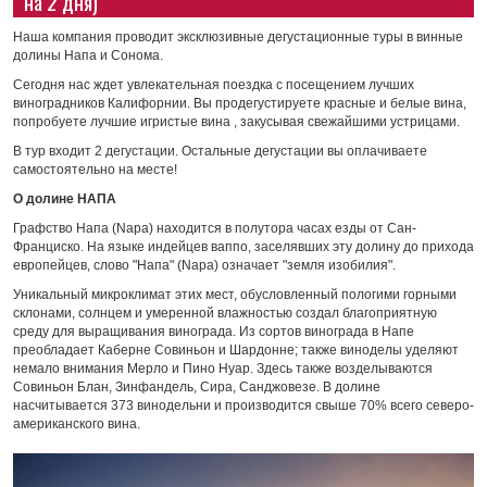
на 2 дня)
Наша компания проводит эксклюзивные дегустационные туры в винные
долины Напа и Сонома.
Сегодня нас ждет увлекательная поездка с посещением лучших
виноградников Калифорнии. Вы продегустируете красные и белые вина,
попробуете лучшие игристые вина , закусывая свежайшими устрицами.
В тур входит 2 дегустации. Остальные дегустации вы оплачиваете
самостоятельно на месте!
О долине НАПА
Графство Напа (Napa) находится в полутора часах езды от Сан-
Франциско. На языке индейцев ваппо, заселявших эту долину до прихода
европейцев, слово "Напа" (Napa) означает "земля изобилия".
Уникальный микроклимат этих мест, обусловленный пологими горными
склонами, солнцем и умеренной влажностью создал благоприятную
среду для выращивания винограда. Из сортов винограда в Напе
преобладает Каберне Совиньон и Шардонне; также виноделы уделяют
немало внимания Мерло и Пино Нуар. Здесь также возделываются
Совиньон Блан, Зинфандель, Сира, Санджовезе. В долине
насчитывается 373 винодельни и производится свыше 70% всего северо-
американского вина.