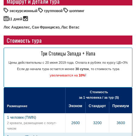
Маршрут и детали тура
экскурсионный
групповой
шоппинг
11 дней
Лос Анджелес, Сан Франциско, Лас Вегас
Стоимость тура
Три Столицы Запада + Напа
Цены действительны с 20 июня 2019 года. Оплата в рублях по курсу ЦБ+3%
Если до начала тура остается менее
30 суток
, то стоимость тура
!
увеличивается на
10%
Стоимость
за 1 человека / за тур ($)
Эконом
Стандарт
Премиум
Размещение
1 человек (TWIN)
2600
3200
3600
2 кровати, разме­щение с попут­
чиком