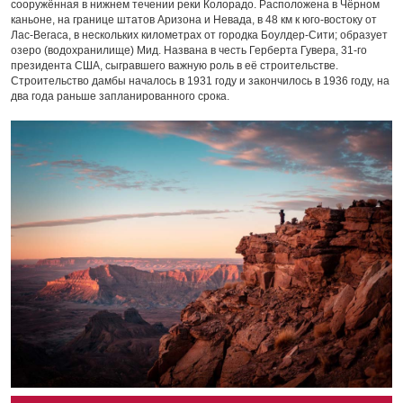
сооружённая в нижнем течении реки Колорадо. Расположена в Чёрном
каньоне, на границе штатов Аризона и Невада, в 48 км к юго-востоку от
Лас-Вегаса, в нескольких километрах от городка Боулдер-Сити; образует
озеро (водохранилище) Мид. Названа в честь Герберта Гувера, 31-го
президента США, сыгравшего важную роль в её строительстве.
Строительство дамбы началось в 1931 году и закончилось в 1936 году, на
два года раньше запланированного срока.