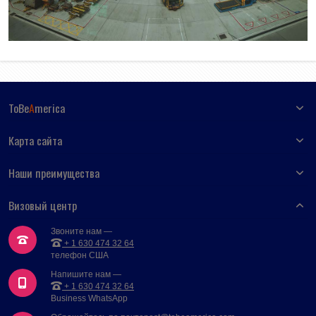
ToBe
A
merica
Карта сайта
Наши преимущества
Визовый центр
Звоните нам —
+ 1 630 474 32 64
телефон США
Напишите нам —
+ 1 630 474 32 64
Business WhatsApp