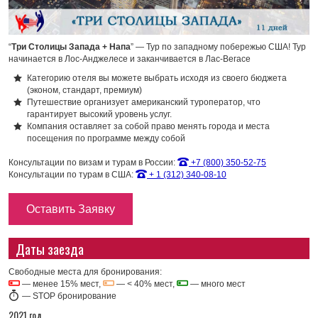
“
Три Столицы Запада + Напа
” — Тур по западному побережью США! Тур
начинается в Лос-Анджелесе и заканчивается в Лас-Вегасе
Категорию отеля вы можете выбрать исходя из своего бюджета
(эконом, стандарт, премиум)
Путешествие организует американский туроператор, что
гарантирует высокий уровень услуг.
Компания оставляет за собой право менять города и места
посещения по программе между собой
Консультации по визам и турам в России:
+7 (800) 350-52-75
Консультации по турам в США:
+ 1 (312) 340-08-10
Оставить Заявку
Даты заезда
Свободные места для бронирования:
— менее 15% мест,
— < 40% мест,
— много мест
—
STOP бронирование
2021 год