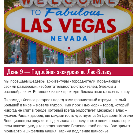
День 9 — Подробная экскурсия по Лас-Вегасу
Мы посещаем шедевры архитектуры - города-отели, поражающие
своими размерами, изобретательностью строителей, блеском и
разнообразием. Во многих из них проходят бесплатные красочные шоу.
Пирамида Хеопса раскроет перед вами грандиозный атриум – самый
большой в мире – в отеле Луксор. Нью Йорк, Нью Йорк – город, который
никогда не спит в городе, который всегда бодрствует. Цезарьс Палас –
кусочек Рима и дворец, где каждый гость чувствует себя Цезарем. В отеле
Венецианец вы погуляете вдоль канала, послушаете пение гондольер и,
если повезет, увидите представление Венецианской оперы. Вас примет
Монмартр и Эйфелева башня Парижа под пение шансонье.