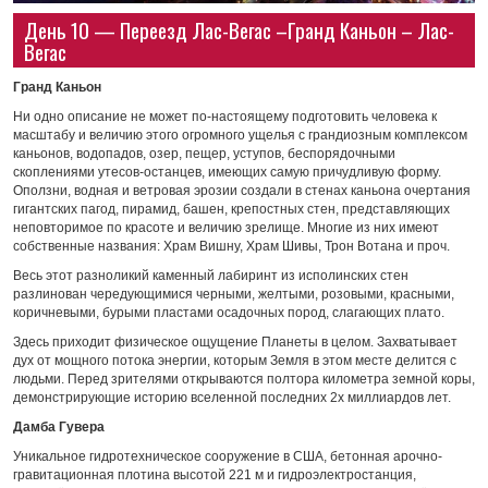
День 10 — Переезд Лас-Вегас –Гранд Каньон – Лас-
Вегас
Гранд Каньон
Ни одно описание не может по-настоящему подготовить человека к
масштабу и величию этого огромного ущелья с грандиозным комплексом
каньонов, водопадов, озер, пещер, уступов, беспорядочными
скоплениями утесов-останцев, имеющих самую причудливую форму.
Оползни, водная и ветровая эрозии создали в стенах каньона очертания
гигантских пагод, пирамид, башен, крепостных стен, представляющих
неповторимое по красоте и величию зрелище. Многие из них имеют
собственные названия: Храм Вишну, Храм Шивы, Трон Вотана и проч.
Весь этот разноликий каменный лабиринт из исполинских стен
разлинован чередующимися черными, желтыми, розовыми, красными,
коричневыми, бурыми пластами осадочных пород, слагающих плато.
Здесь приходит физическое ощущение Планеты в целом. Захватывает
дух от мощного потока энергии, которым Земля в этом месте делится с
людьми. Перед зрителями открываются полтора километра земной коры,
демонстрирующие историю вселенной последних 2х миллиардов лет.
Дамба Гувера
Уникальное гидротехническое сооружение в США, бетонная арочно-
гравитационная плотина высотой 221 м и гидроэлектростанция,