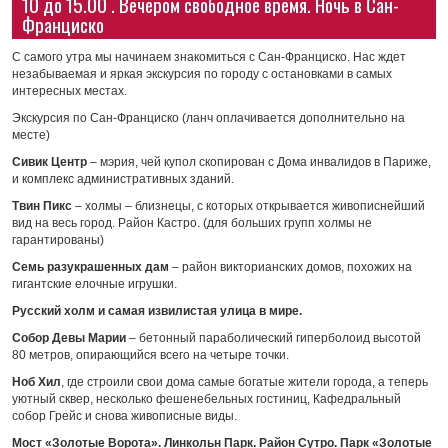
10 до 15.00 . Вечером свободное время. Ночь в Сан-
Франциско
С самого утра мы начинаем знакомиться с Сан-Франциско. Нас ждет
незабываемая и яркая экскурсия по городу с остановками в самых
интересных местах.
Экскурсия по Сан-Франциско (ланч оплачивается дополнительно на
месте)
Сивик Центр
– мэрия, чей купол скопирован с Дома инвалидов в Париже,
и комплекс административных зданий.
Твин Пикс
– холмы – близнецы, с которых открывается живописнейший
вид на весь город. Район Кастро. (для больших групп холмы не
гарантированы)
Семь разукрашенных дам
– район викторианских домов, похожих на
гигантские елочные игрушки.
Русский холм и самая извилистая улица в мире.
Собор Девы Марии
– бетонный параболический гиперболоид высотой
80 метров, опирающийся всего на четыре точки.
Ноб Хил
, где строили свои дома самые богатые жители города, а теперь
уютный сквер, несколько фешенебельных гостиниц, Кафедральный
собор Грейс и снова живописные виды.
Мост «Золотые Ворота». Линкольн Парк. Район Сутро. Парк «Золотые