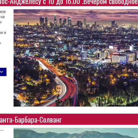
ос-Анджелесу с 10 до 16.00 .Вечером свободное
ков
 не
и
ые и
е
нта-Барбара-Солванг
 —