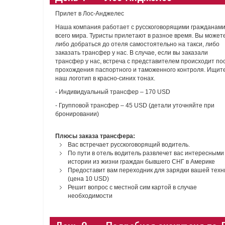
Прилет в Лос-Анджелес
Наша компания работает с русскоговорящими гражданами
всего мира. Туристы прилетают в разное время. Вы может
либо добраться до отеля самостоятельно на такси, либо
заказать трансфер у нас. В случае, если вы заказали
трансфер у нас, встреча с представителем происходит по
прохождения паспортного и таможенного контроля. Ищит
наш логотип в красно-синих тонах.
- Индивидуальный трансфер – 170 USD
- Групповой трансфер – 45 USD (детали уточняйте при
бронировании)
Плюсы заказа трансфера:
Вас встречает русскоговорящий водитель.
По пути в отель водитель развлечет вас интересными
истории из жизни граждан бывшего СНГ в Америке
Предоставит вам переходник для зарядки вашей техн
(цена 10 USD)
Решит вопрос с местной сим картой в случае
необходимости