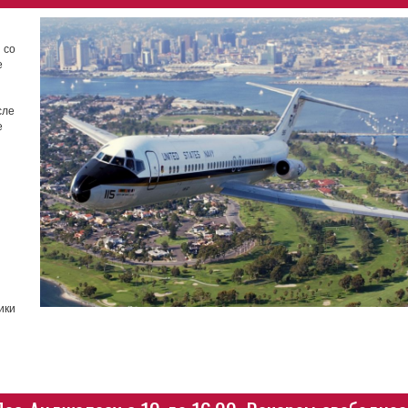
 со
е
сле
е
ики