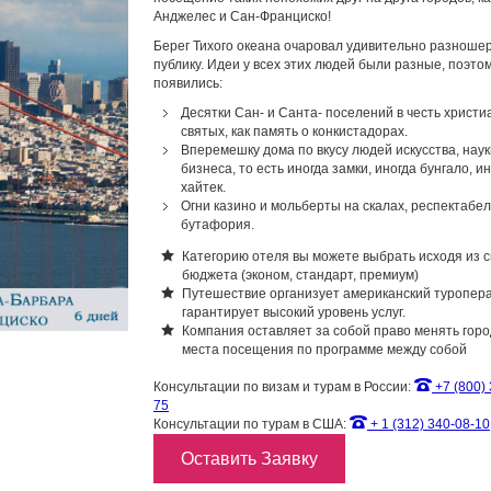
Анджелес и Сан-Франциско!
Берег Тихого океана очаровал удивительно разноше
публику. Идеи у всех этих людей были разные, поэтом
появились:
Десятки Сан- и Санта- поселений в честь христи
святых, как память о конкистадорах.
Вперемешку дома по вкусу людей искусства, наук
бизнеса, то есть иногда замки, иногда бунгало, и
хайтек.
Огни казино и мольберты на скалах, респектабел
бутафория.
Категорию отеля вы можете выбрать исходя из с
бюджета (эконом, стандарт, премиум)
Путешествие организует американский туропера
гарантирует высокий уровень услуг.
Компания оставляет за собой право менять горо
места посещения по программе между собой
Консультации по визам и турам в России:
+7 (800) 
75
Консультации по турам в США:
+ 1 (312) 340-08-10
Оставить Заявку