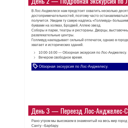
День 2 — Подробная экскурсия по Л
В Лос-Анджелесе нам предстоит охватить несколько десят
достопримечательностей, поэтому часто останавливаться
получится. Увидим ту самую надпись «Голливуд» большим
буквами на холмах, Бродвей, Аллею звезд.
Соборы и парки, театры и рестораны. Дворцы, выставочн
развлекательные центры.
Голливуд накладывает сильный отпечаток, однако в город
хватает и исторических зданий.
10:00-16:00 — Обзорная экскурсия по Лос-Анджелесу.
Вечером свободное время.
Обзорная экскурсия по Лос-Анджелесу.
День 3 — Переезд Лос-Анджелес-Са
Рано утром мы выезжаем в знаменитый на весь мир город
Санту –Барбару.