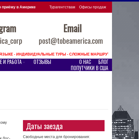
о приёму в Америке
Турагентствам
Офисы продаж
egram
Email
ca_corp
post@tobeamerica.com
М ЯЗЫКЕ - ИНДИВИДУАЛЬНЫЕ ТУРЫ - СЛОЖНЫЕ МАРШРУТЫ ПО США
Е И РАБОТА
ОТЗЫВЫ
О НАС
БЛОГ
ПОПУТЧИКИ В США
Даты заезда
ному
Свободные места для бронирования:
к Лос-