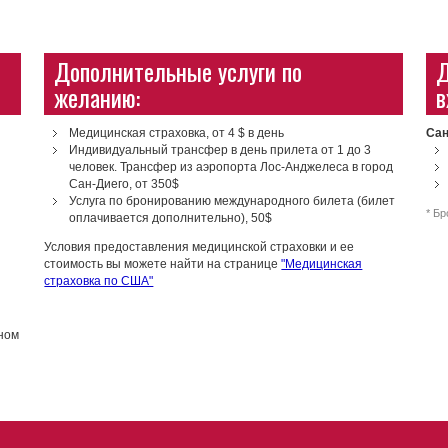
Дополнительные услуги по
Д
желанию:
в
Медицинская страховка, от 4 $ в день
Сан
Индивидуальный трансфер в день прилета от 1 до 3
человек. Трансфер из аэропорта Лос-Анджелеса в город
Сан-Диего, от 350$
Услуга по бронированию международного билета (билет
* Бр
оплачивается дополнительно), 50$
Условия предоставления медицинской страховки и ее
стоимость вы можете найти на странице
"Медицинская
страховка по США"
ном