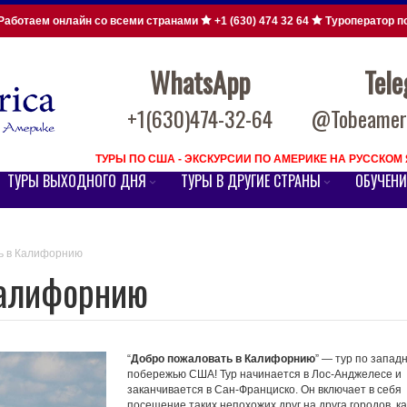
Работаем онлайн со всеми странами
+1 (630) 474 32 64
Туроператор п
WhatsApp
Tel
+1(630)474-32-64
@Tobeameri
ТУРЫ ПО США - ЭКСКУРСИИ ПО АМЕРИКЕ НА РУССКО
ТУРЫ ВЫХОДНОГО ДНЯ
ТУРЫ В ДРУГИЕ СТРАНЫ
ОБУЧЕНИ
ь в Калифорнию
Калифорнию
“
Добро пожаловать в Калифорнию
” — тур по запад
побережью США! Тур начинается в Лос-Анджелесе и
заканчивается в Сан-Франциско. Он включает в себя
посещение таких непохожих друг на друга городов, ка