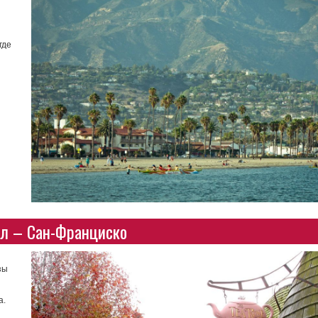
где
л – Сан-Франциско
зы
а.