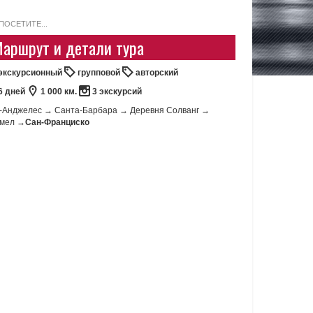
ПОСЕТИТЕ...
аршрут и детали тура
экскурсионный
групповой
авторский
6 дней
1 000 км.
3 экскурсий
-Анджелес → Санта-Барбара → Деревня Солванг →
рмел →
Сан-Франциско