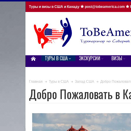
Туры и визы в США и Канаду
post@tobeamerica.com
ТУРЫ В США
ЭКСКУРСИИ
ВИЗЫ
Добро Пожаловат
Главная
Туры в США
Запад США
Добро Пожаловать в 