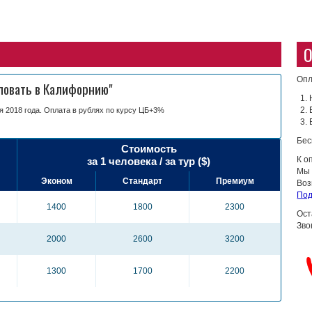
О
Опл
ловать в Калифорнию"
я 2018 года. Оплата в рублях по курсу ЦБ+3%
Бес
Стоимость
К о
за 1 человека / за тур ($)
Мы 
Эконом
Стандарт
Премиум
Воз
Под
1400
1800
2300
Ост
Зво
2000
2600
3200
1300
1700
2200