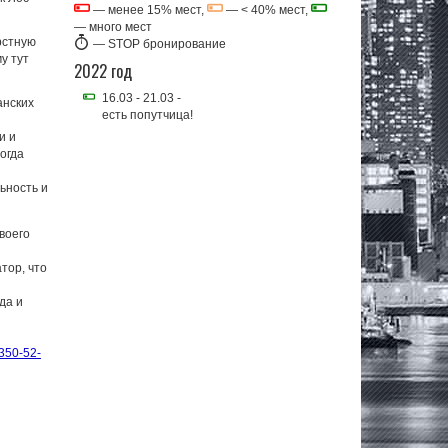
— менее 15% мест,
— < 40% мест,
— много мест
рстную
—
STOP бронирование
у тут
2022 год
16.03 - 21.03 -
анских
есть попутчица!
и и
ногда
ьность и
воего
тор, что
да и
350-52-