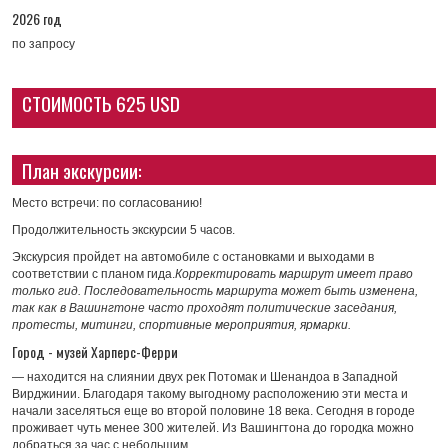
2026 год
по запросу
СТОИМОСТЬ 625 USD
План экскурсии:
Место встречи: по согласованию!
Продолжительность экскурсии 5 часов.
Экскурсия пройдет на автомобиле с остановками и выходами в
соответствии с планом гида.
Корректировать маршрут имеет право
только гид. Последовательность маршрута может быть изменена,
так как в Вашингтоне часто проходят политические заседания,
протесты, митинги, спортивные мероприятия, ярмарки.
Город - музей Харперс-Ферри
— находится на слиянии двух рек Потомак и Шенандоа в Западной
Вирджинии. Благодаря такому выгодному расположению эти места и
начали заселяться еще во второй половине 18 века. Сегодня в городе
проживает чуть менее 300 жителей. Из Вашингтона до городка можно
добраться за час с небольшим.