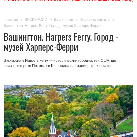
Главная
ЭКСКУРСИИ
Вашингтон
Индивидуальные
Вашингтон. Harpers Ferry. Город - музей Харперс-Ферри
Вашингтон. Harpers Ferry. Город -
музей Харперс-Ферри
Экскурсия в Harpers Ferry — исторический город-музей США, где
сливаются реки Потомак и Шенандоа на границе трёх штатов