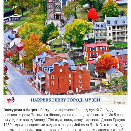
Экскурсия в Harpers Ferry
— исторический город-музей США, где
сливаются реки Потомак и Шенандоа на границе трёх штатов. За 5 часов
вы увидите завод Armory 1799 года, нападавшую арсенал Джона Брауна
1859 года и панорамные виды с вершины Jefferson Rock. Это место, где
промышленность, гражданская война и диктат природы создают живой