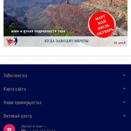
ToBe
A
merica
Карта сайта
Наши преимущества
Визовый центр
Звоните нам —