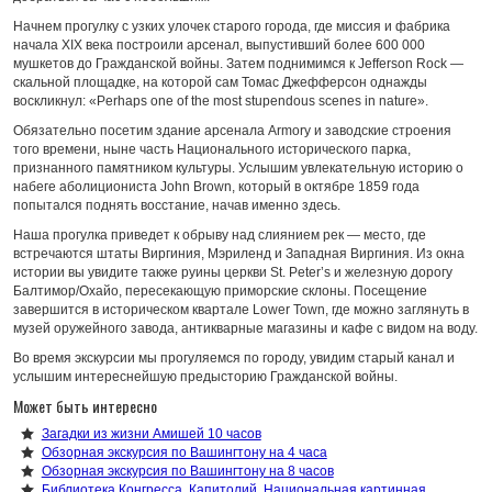
Начнем прогулку с узких улочек старого города, где миссия и фабрика
начала XIX века построили арсенал, выпустивший более 600 000
мушкетов до Гражданской войны. Затем поднимимся к Jefferson Rock —
скальной площадке, на которой сам Томас Джефферсон однажды
воскликнул: «Perhaps one of the most stupendous scenes in nature».
Обязательно посетим здание арсенала Armory и заводские строения
того времени, ныне часть Национального исторического парка,
признанного памятником культуры. Услышим увлекательную историю о
набеге аболициониста John Brown, который в октябре 1859 года
попытался поднять восстание, начав именно здесь.
Наша прогулка приведет к обрыву над слиянием рек — место, где
встречаются штаты Виргиния, Мэриленд и Западная Виргиния. Из окна
истории вы увидите также руины церкви St. Peter’s и железную дорогу
Балтимор/Охайо, пересекающую приморские склоны. Посещение
завершится в историческом квартале Lower Town, где можно заглянуть в
музей оружейного завода, антикварные магазины и кафе с видом на воду.
Во время экскурсии мы прогуляемся по городу, увидим старый канал и
услышим интереснейшую предысторию Гражданской войны.
Может быть интересно
Загадки из жизни Амишей 10 часов
Обзорная экскурсия по Вашингтону на 4 часа
Обзорная экскурсия по Вашингтону на 8 часов
Библиотека Конгресса, Капитолий, Национальная картинная