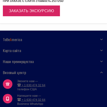
ПРИ ЗАКАЗЕ С САЙТА стоимость 253 USD
ЗАКАЗАТЬ ЭКСКУРСИЮ
ToBe
A
merica
Карта сайта
Наши преимущества
Визовый центр
Звоните нам —
+ 1 630 474 32 64
телефон США
Напишите нам —
+ 1 630 474 32 64
Business WhatsApp