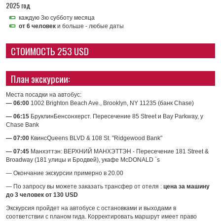
2025 год
каждую 3ю субботу месяца
от 6 человек
и больше - любые даты
СТОИМОСТЬ 253 USD
План экскурсии:
Места посадки на автобус:
— 06:00
1002 Brighton Beach Ave., Brooklyn, NY 11235 (банк Chase)
— 06:15
БруклинБенсонхерст. Пересечение 85 Street и Bay Parkway, у
Chase Bank
— 07:00
КвинсQueens BLVD & 108 St. "Ridgewood Bank"
— 07:45
Манхэттэн: ВЕРХНИЙ МАНХЭТТЭН - Пересечение 181 Street &
Broadway (181 улицы и Бродвей), укафе McDONALD `s
— Окончание экскурсии примерно в 20.00
— По запросу вы можете заказать трансфер от отеля :
цена за машину
до 3 человек от 130 USD
Экскурсия пройдет на автобусе с остановками и выходами в
соответствии с планом гида. Корректировать маршрут имеет право