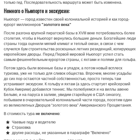
только гид. Последовательность маршрута может быть изменена.
Немного о Ньюпорте и экскурсии:
Ньюпорт — город известен своей колониальной историей и как город-
курорт миллионеров
"золотого века"
После разгона крупной пиратской базы в XVIII веке потребовалось более
столетия, чтобы в Ньюпорт вернулись большие деньги. Богатейшие люди
страны тогда оценили мягкий климат и теплый океан, в связи с чем
случился бум строительства роскошных летних резиденций, копирующих
европейские дворцы. Перед Первой мировой Ньюпорт успел стать
самым фешенебельным курортом страны, с яхтами и полями для гольфа.
Потом здесь были военные базы и упадок, а потом новый всплеск
туризма, уже не только для сливок общества. Впрочем, многие усадьбы
до сих пор остаются частной собственностью, просто теперь там
устраивают экскурсии. К гольфу и яхтам (а здесь стартует крейсерский
Кубок Америки) добавился теннис. Мы полюбуемся и на виллы авеню
Бельвю, и на паруса в заливе, увидим старейшую в США синагогу,
побываем в очаровательной колониальной части города, посетим один
из великолепных Дворцов “золотого века” Американского Процветания.
В стоимость тура
не включено
:
Чаевые гиду и водителю
Страховка
другие расходы, не указанные в параграфе "Включено"