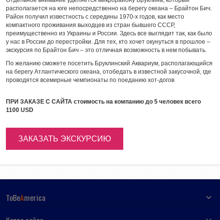
Отдельное внимание уделяется микрорайону Бруклина, который
располагается на юге непосредственно на берегу океана – Брайтон Бич.
Район получил известность с середины 1970-х годов, как место
компактного проживания выходцев из стран бывшего СССР,
преимущественно из Украины и России. Здесь все выглядит так, как было
у нас в России до перестройки. Для тех, кто хочет окунуться в прошлое –
экскурсия по Брайтон Бич – это отличная возможность в нем побывать.
По желанию сможете посетить Бруклинский Аквариум, располагающийся
на берегу Атлантического океана, отобедать в известной закусочной, где
проводятся всемирные чемпионаты по поеданию хот-догов
ПРИ ЗАКАЗЕ С САЙТА стоимость на компанию до 5 человек всего
1100 USD
ЗАКАЗАТЬ ЭКСКУРСИЮ
ToBe
A
merica