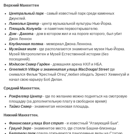
Верхний Манхеттен
Центральный парк
- самый известный парк среди каменных
Джунглей.
Линкольн Центр
- центр музыкальной культуры Нью-Йорка.
Площадь Колумба
- и памятник первооткрывателю.
Дом - Дакота
- дом в котором жил и на пороге которого, был убит
Джон Леннон
Клубничная поляна
- мемориал Джона Леннона.
Музейная миля
- где располагаются знаменитые музеи Нью-Йорка.
Музей Метрополитен и Музей Естественной истории (без
посещений).
Мэдисон Сквер Гарден
- домашняя арена НХЛ и НБА.
Greenwich Village и знаменитая улица MacDougal Street
где
снимался Фильм "Крестный Отец",любил обедать Эрнест Хемингуэй и
начал свою карьеру Боб Дилан.
Средний Манхеттен.
Рокфеллер Центр
- где по желанию можно подняться на смотровую
площадку (за дополнительную плату в свободное время)
Таймз Сквер
- знаменитая неоновая площадь.
Нижний Манхеттен.
Финансовая улица Вол стрит
- и известный "Атакующий Бык".
Граунд Зеро
- знаменитое место, где стояли Башни-близнецы
Беттери парк
откуда открываются панорамные виды на Статую