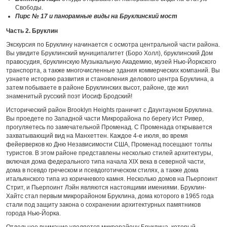
Свободы.
Пирс № 17 и панорамные виды на Бруклинский мост
Часть 2. Бруклин
Экскурсия по Бруклину начинается с осмотра центральной части района.
Вы увидите Бруклинский муниципалитет (Боро Холл), бруклинский Дом
правосудия, бруклинскую Музыкальную Академию, музей Нью-Йоркского
транспорта, а также многочисленные здания коммерческих компаний. Вы
узнаете историю развития и становления делового центра Бруклина, а
затем побываете в районе Бруклинских высот, районе, где жил
знаменитый русский поэт Иосиф Бродский!
Исторический район Brooklyn Heights граничит с Даунтауном Бруклина.
Вы проедете по Западной части Микрорайона по берегу Ист Ривер,
прогуляетесь по замечательной Променад. С Променада открывается
захватывающий вид на Манхеттен. Каждое 4-е июля, во время
фейерверков ко Дню Независимости США, Променад посещают толпы
туристов. В этом районе представлены несколько стилей архитектуры,
включая дома федерального типа начала XIX века в северной части,
дома в псевдо греческом и псевдоготическом стилях, а также дома
итальянского типа из коричневого камня. Несколько домов на Пьерпоинт
Стрит, и Пьерпоинт Лэйн являются настоящими имениями. Бруклин-
Хайтс стал первым микрорайоном Бруклина, дома которого в 1965 года
стали под защиту закона о сохранении архитектурных памятников
города Нью-Йорка.