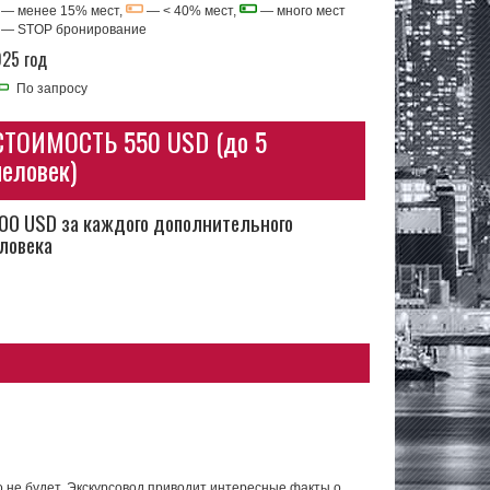
— менее 15% мест,
— < 40% мест,
— много мест
—
STOP бронирование
25 год
По запросу
СТОИМОСТЬ 550 USD (до 5
человек)
00 USD за каждого дополнительного
ловека
но не будет. Экскурсовод приводит интересные факты о