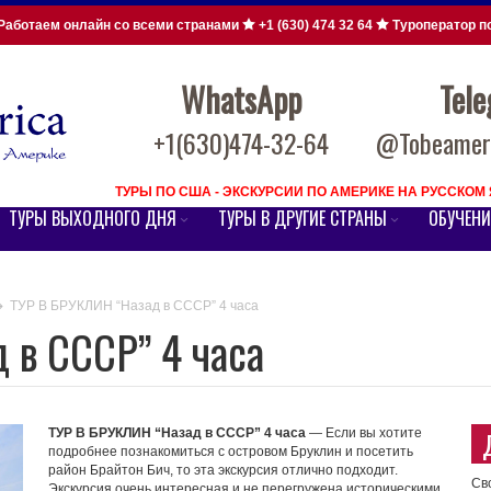
Работаем онлайн со всеми странами
+1 (630) 474 32 64
Туроператор п
WhatsApp
Tel
+1(630)474-32-64
@Tobeameri
ТУРЫ ПО США - ЭКСКУРСИИ ПО АМЕРИКЕ НА РУССКО
ТУРЫ ВЫХОДНОГО ДНЯ
ТУРЫ В ДРУГИЕ СТРАНЫ
ОБУЧЕНИ
ТУР В БРУКЛИН “Назад в СССР” 4 часа
 в СССР” 4 часа
ТУР В БРУКЛИН “Назад в СССР” 4 часа
— Если вы хотите
подробнее познакомиться с островом Бруклин и посетить
район Брайтон Бич, то эта экскурсия отлично подходит.
Св
Экскурсия очень интересная и не перегружена историческими