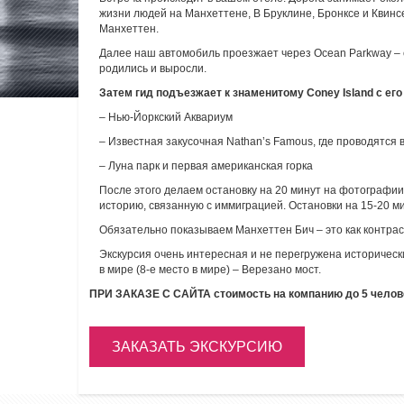
жизни людей на Манхеттене, В Бруклине, Бронксе и Квинс
Манхеттен.
Далее наш автомобиль проезжает через Ocean Parkway – с
родились и выросли.
Затем гид подъезжает к знаменитому Coney Island c ег
– Нью-Йоркский Аквариум
– Известная закусочная Nathan’s Famous, где проводятся
– Луна парк и первая американская горка
После этого делаем остановку на 20 минут на фотографии
историю, связанную с иммиграцией. Остановки на 15-20 ми
Обязательно показываем Манхеттен Бич – это как контра
Экскурсия очень интересная и не перегружена историчес
в мире (8-е место в мире) – Верезано мост.
ПРИ ЗАКАЗЕ С САЙТА стоимость на компанию до 5 челов
ЗАКАЗАТЬ ЭКСКУРСИЮ