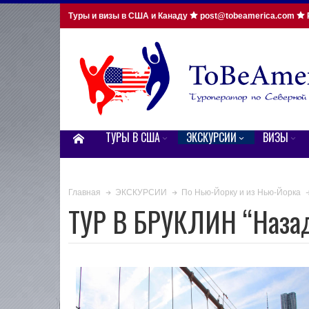
Туры и визы в США и Канаду
post@tobeamerica.com
ТУРЫ В США
ЭКСКУРСИИ
ВИЗЫ
Главная
ЭКСКУРСИИ
По Нью-Йорку и из Нью-Йорка
ТУР В БРУКЛИН “Назад