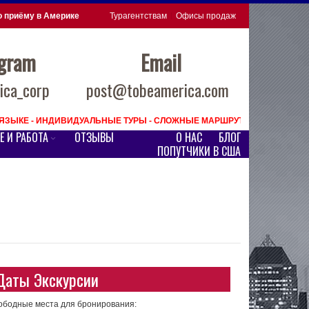
о приёму в Америке
Турагентствам
Офисы продаж
egram
Email
ca_corp
post@tobeamerica.com
М ЯЗЫКЕ - ИНДИВИДУАЛЬНЫЕ ТУРЫ - СЛОЖНЫЕ МАРШРУТЫ ПО США
Е И РАБОТА
ОТЗЫВЫ
О НАС
БЛОГ
ПОПУТЧИКИ В США
Даты Экскурсии
ободные места для бронирования: