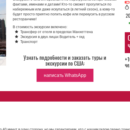
фактами, именами и датами! Кто-то сможет прогуляться по
набережным или даже искупаться (в летний сезон), а кому-то
будет просто приятно попить кофе или перекусить в русском
20
ресторанчике!
В стоимость экскурсии включено:
Трансфер от отеля в пределах Манхеттена
Экскурсия в двух лицах Водитель + гид
Транспорт
Узнать подробности и заказать туры и
+1
экскурсии по США:
че
написать WhatsApp
 40 минут в одну сторону, но мы гарантируем, что с нашим гидом скучно точ