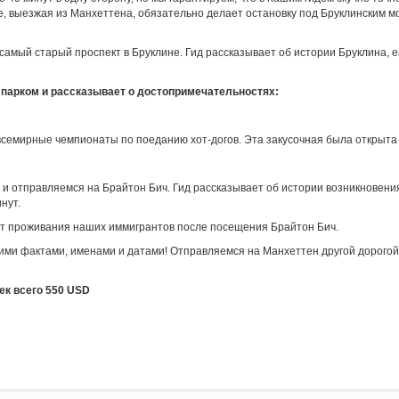
е, выезжая из Манхеттена, обязательно делает остановку под Бруклинским мо
амый старый проспект в Бруклине. Гид рассказывает об истории Бруклина, ег
о парком и рассказывает о достопримечательностях:
 всемирные чемпионаты по поеданию хот-догов. Эта закусочная была открыта 
 и отправляемся на Брайтон Бич. Гид рассказывает об истории возникновени
нут.
ст проживания наших иммигрантов после посещения Брайтон Бич.
кими фактами, именами и датами! Отправляемся на Манхеттен другой дорого
ек всего 550 USD