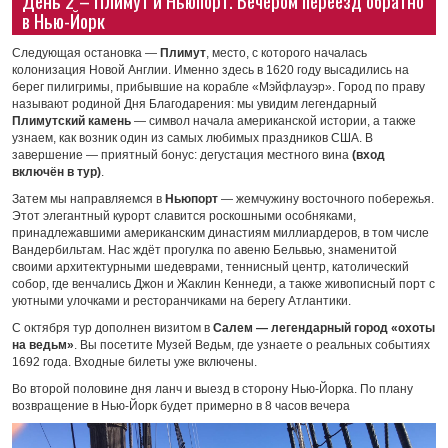
в Нью-Йорк
Следующая остановка —
Плимут
, место, с которого началась
колонизация Новой Англии. Именно здесь в 1620 году высадились на
берег пилигримы, прибывшие на корабле «Мэйфлауэр». Город по праву
называют родиной Дня Благодарения: мы увидим легендарный
Плимутский камень
— символ начала американской истории, а также
узнаем, как возник один из самых любимых праздников США. В
завершение — приятный бонус: дегустация местного вина
(вход
включён в тур)
.
Затем мы направляемся в
Ньюпорт
— жемчужину восточного побережья.
Этот элегантный курорт славится роскошными особняками,
принадлежавшими американским династиям миллиардеров, в том числе
Вандербильтам. Нас ждёт прогулка по авеню Бельвью, знаменитой
своими архитектурными шедеврами, теннисный центр, католический
собор, где венчались Джон и Жаклин Кеннеди, а также живописный порт с
уютными улочками и ресторанчиками на берегу Атлантики.
С октября тур дополнен визитом в
Салем — легендарный город «охоты
на ведьм»
. Вы посетите Музей Ведьм, где узнаете о реальных событиях
1692 года. Входные билеты уже включены.
Во второй половине дня ланч и выезд в сторону Нью-Йорка. По плану
возвращение в Нью-Йорк будет примерно в 8 часов вечера