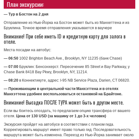
План экскурсии:
— Тур в Бостон на 2 дня
Отправление из Нью-Йорка на Бостон может быть из Манхеттена и из
Бруклина. Точное время отправления указывается в ваучере
Внимание! При себе иметь ID и кредитную карту для залога в
отеле.
Места посадки на автобус:
— 06:50
1002 Brighton Beach Ave., Brooklyn, NY 11235 (банк Chase)
— 07:00
Бруклин: Бенсонхерст. Пересечение 85 Street и Bay Parkway, у
Chase Bank 8418 Bay Pkwy, Brooklyn, NY, 11214.
— 08:20
в Коннектикуте, адрес: I-95 NB Service Plaza, Darien, CT 06820.
— Проживающим в центральной части Манхэттена и в отелях
Манхэттена удобнее воспользоваться остановкой на Брайтоне.
Внимание! Высадка ПОСЛЕ ТУРА может быть в другом месте.
Если вы боитесь опоздать, то предлагаем опцию трансфера от вашего
отеля.
Цена от 130 USD (за машину от 1 до 3-х человек)
Экскурсия пройдет на автобусе в соответствии с планом гида.
Корректировать маршрут имеет право только гид. Последовательность
маршрута может быть изменена. Переезд из Нью-Йорка занимает около