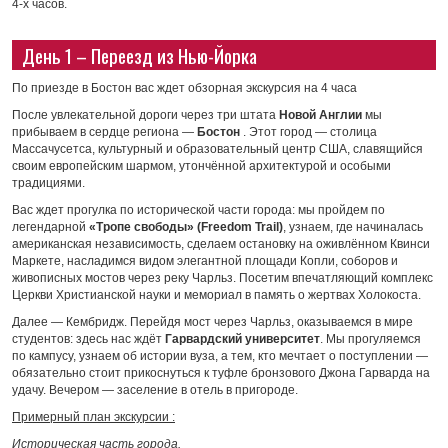
4-х часов.
День 1 – Переезд из Нью-Йорка
По приезде в Бостон вас ждет обзорная экскурсия на 4 часа
После увлекательной дороги через три штата
Новой Англии
мы
прибываем в сердце региона —
Бостон
. Этот город — столица
Массачусетса, культурный и образовательный центр США, славящийся
своим европейским шармом, утончённой архитектурой и особыми
традициями.
Вас ждет прогулка по исторической части города: мы пройдем по
легендарной
«Тропе свободы» (Freedom Trail)
, узнаем, где начиналась
американская независимость, сделаем остановку на оживлённом Квинси
Маркете, насладимся видом элегантной площади Копли, соборов и
живописных мостов через реку Чарльз. Посетим впечатляющий комплекс
Церкви Христианской науки и мемориал в память о жертвах Холокоста.
Далее — Кембридж. Перейдя мост через Чарльз, оказываемся в мире
студентов: здесь нас ждёт
Гарвардский университет
. Мы прогуляемся
по кампусу, узнаем об истории вуза, а тем, кто мечтает о поступлении —
обязательно стоит прикоснуться к туфле бронзового Джона Гарварда на
удачу. Вечером — заселение в отель в пригороде.
Примерный план экскурсии :
Историческая часть города.